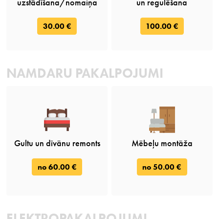
uzstādīšana/nomaiņa
un regulēšana
30.00 €
100.00 €
NAMDARU PAKALPOJUMI
Gultu un dīvānu remonts
Mēbeļu montāža
no 60.00 €
no 50.00 €
ELEKTROPAKALPOJUMI