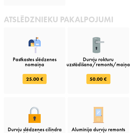
ATSLĒDZNIEKU PAKALPOJUMI
Pastkastes slēdzenes
Durvju rokturu
nomaiņa
uzstādīšana/remonts/maiņa
25.00 €
50.00 €
Durvju slēdzenes cilindra
Alumīnija durvju remonts