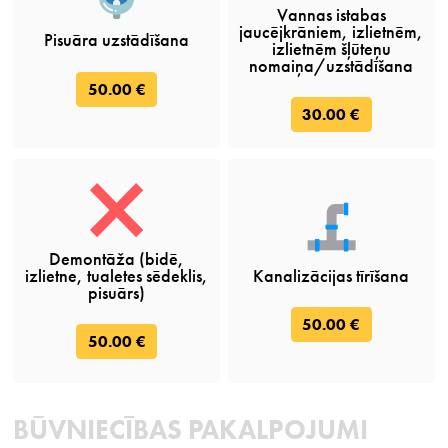
Vannas istabas
jaucējkrāniem, izlietnēm,
Pisuāra uzstādīšana
izlietnēm šļūteņu
nomaiņa/uzstādīšana
50.00 €
30.00 €
Demontāža (bidē,
izlietne, tualetes sēdeklis,
Kanalizācijas tīrīšana
pisuārs)
50.00 €
50.00 €
BŪVNIECĪBAS PAKALPOJUMI