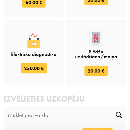
50.00 €
60.00 €
Slēdžu
Elektriskā diagnostika
uzstādīšana/maiņa
250.00 €
20.00 €
IZVĒLIETIES UZKOPĒJU