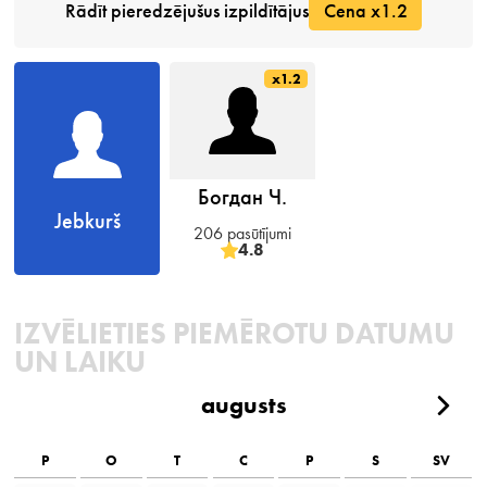
Rādīt pieredzējušus izpildītājus
Cena x1.2
x1.2
Богдан Ч.
Jebkurš
206 pasūtījumi
4.8
IZVĒLIETIES PIEMĒROTU DATUMU
UN LAIKU
augusts
P
O
T
C
P
S
SV