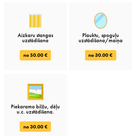
Aizkaru stangas
Plauktu, spoguļu
uzstādīšana
uzstādīšana/maiņa
no 50.00 €
no 30.00 €
Piekaramo bilžu, dēļu
u.c. uzstādīšana.
no 30.00 €