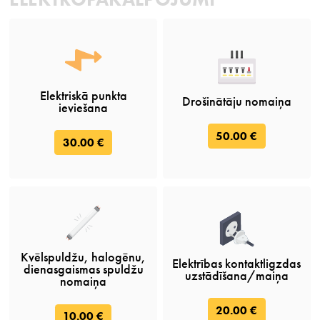
Elektriskā punkta
Drošinātāju nomaiņa
ieviešana
50.00 €
30.00 €
Kvēlspuldžu, halogēnu,
Elektrības kontaktligzdas
dienasgaismas spuldžu
uzstādīšana/maiņa
nomaiņa
20.00 €
10.00 €