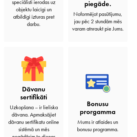
speciālisti ierodas uz
piegāde.
objektu laicīgi un
Noformējot pasūtījumu,
atbildīgi izturas pret
jau pēc 2 stundām mēs
darbu.
varam atnraukt pie Jums.
Dāvanu
sertifikāti
Bonusu
Uzkopšana – ir lieliska
prorgamma
dāvana. Apmaksājiet
dāvanu sertifikatu online
Mums ir atlaides un
sistēmā un mēs
bonusu programma.
nogādāsim to dienas