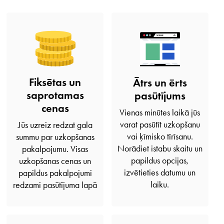
Fiksētas un
Ātrs un ērts
saprotamas
pasūtījums
cenas
Vienas minūtes laikā jūs
varat pasūtīt uzkopšanu
Jūs uzreiz redzat gala
vai ķīmisko tīrīsanu.
summu par uzkopšanas
Norādiet istabu skaitu un
pakalpojumu. Visas
papildus opcijas,
uzkopšanas cenas un
izvētieties datumu un
papildus pakalpojumi
laiku.
redzami pasūtījuma lapā