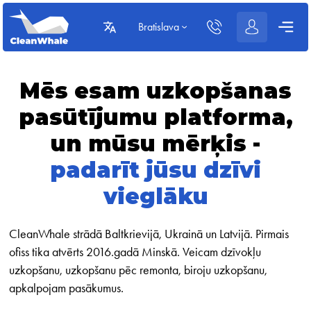
Bratislava
Mēs esam uzkopšanas
pasūtījumu platforma,
un mūsu mērķis -
padarīt jūsu dzīvi
vieglāku
CleanWhale strādā Baltkrievijā, Ukrainā un Latvijā. Pirmais
ofiss tika atvērts 2016.gadā Minskā. Veicam dzīvokļu
uzkopšanu, uzkopšanu pēc remonta, biroju uzkopšanu,
apkalpojam pasākumus.