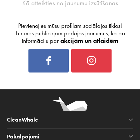
Kā atteikties no jaunumu izsūtīšanas
Pievienojies mūsu profilam sociālajos tīklos!
Tur mēs publicējam pēdējos jaunumus, kā arī
informāciju par
akcijām un atlaidēm
CleanWhale
Pakalpojumi