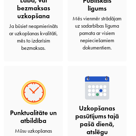
Laba, vai
Publiskais
bezmaksas
līgums
uzkopšana
Mēs vienmēr strādājam
uz sadarbības līguma
Ja būsiet neapmierināts
pamata ar visiem
ar uzkopšanas kvalitāti,
nepieciešamiem
mēs to izdarīsim
dokumentiem.
bezmaksas.
Uzkopšanas
Punktualitāte un
pasūtījums tajā
atbildība
pašā dienā,
Mūsu uzkopšanas
atslēgu