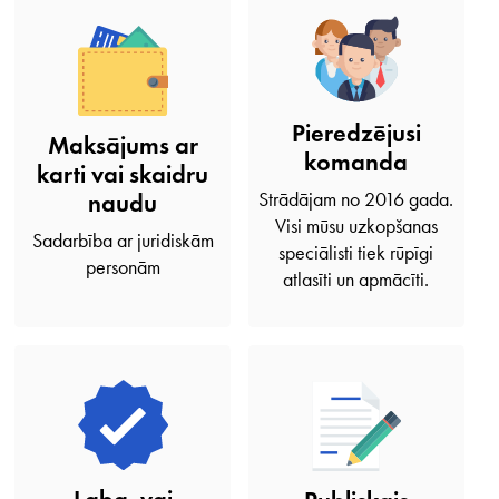
Pieredzējusi
Maksājums ar
komanda
karti vai skaidru
Strādājam no 2016 gada.
naudu
Visi mūsu uzkopšanas
Sadarbība ar juridiskām
speciālisti tiek rūpīgi
personām
atlasīti un apmācīti.