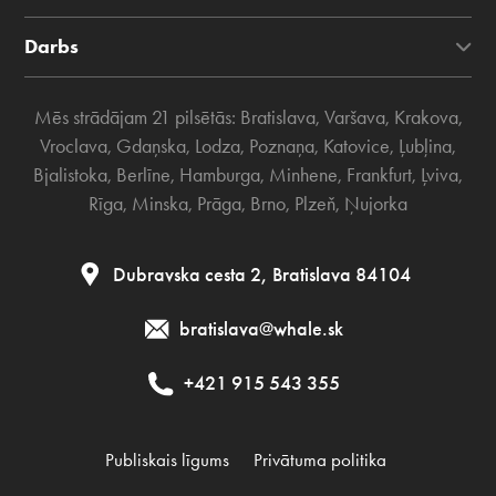
Darbs
Mēs strādājam 21 pilsētās:
Bratislava
,
Varšava
,
Krakova
,
Vroclava
,
Gdaņska
,
Lodza
,
Poznaņa
,
Katovice
,
Ļubļina
,
Bjalistoka
,
Berlīne
,
Hamburga
,
Minhene
,
Frankfurt
,
Ļviva
,
Rīga
,
Minska
,
Prāga
,
Brno
,
Plzeň
,
Ņujorka
Dubravska cesta 2, Bratislava 84104
bratislava@whale.sk
+421 915 543 355
Publiskais līgums
Privātuma politika