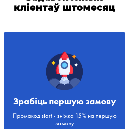
кліентаў штомесяц
Зрабіць першую замову
Промакод start - зніжка 15% на першую
замову