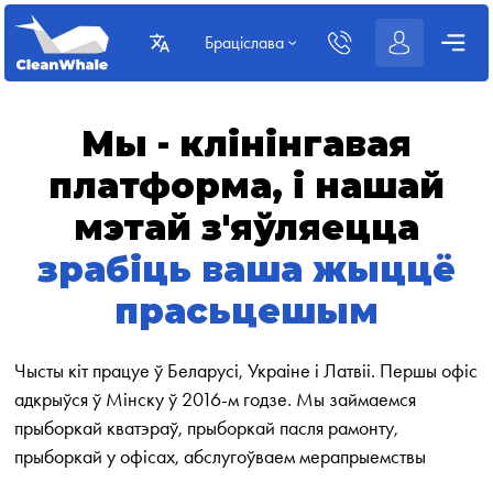
Браціслава
Мы - клінінгавая
платформа, і нашай
мэтай з'яўляецца
зрабіць ваша жыццё
прасьцешым
Чысты кіт працуе ў Беларусі, Украіне і Латвіі. Першы офіс
адкрыўся ў Мінску ў 2016-м годзе.
Мы займаемся
прыборкай кватэраў, прыборкай пасля рамонту,
прыборкай у офісах, абслугоўваем мерапрыемствы