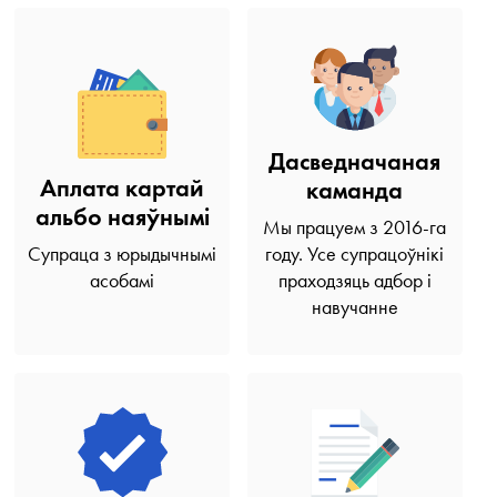
Дасведначаная
Аплата картай
каманда
альбо наяўнымі
Мы працуем з 2016-га
Супраца з юрыдычнымі
году. Усе супрацоўнікі
асобамі
праходзяць адбор і
навучанне