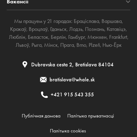
Вакансіі
Мы працуем у 21 гарадах:
Браціслава
,
Варшава
,
Кракаў
,
Вроцлаў
,
Гданьск
,
Лодзь
,
Познань
,
Катавіцэ
,
Люблін
,
Беласток
,
Берлін
,
Гамбург
,
Мюнхен
,
Frankfurt
,
Львоў
,
Рыга
,
Мінск
,
Прага
,
Brno
,
Plzeň
,
Нью-Ёрк
Dubravska cesta 2, Bratislava 84104
bratislava@whale.sk
+421 915 543 355
Публічная дамова
Палітыка прыватнасці
Палітыка cookies