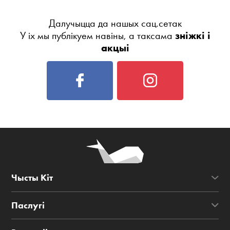
Далучыцца да нашых сац.сетак
У іх мы публікуем навіны, а таксама
зніжкі і
акцыі
Чысты Кіт
Паслугі