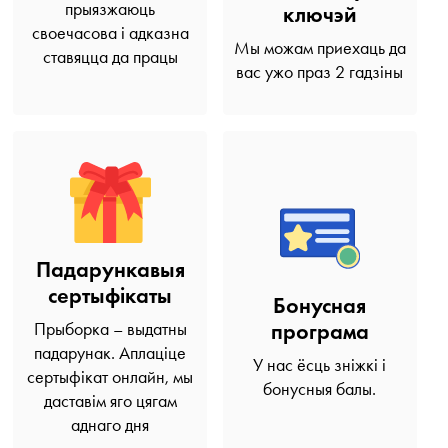
прыязжаюць
ключэй
своечасова і адказна
Мы можам приехаць да
ставяцца да працы
вас ужо праз 2 гадзіны
Падарункавыя
сертыфікаты
Бонусная
програма
Прыборка – выдатны
падарунак. Аплаціце
У нас ёсць зніжкі і
сертыфікат онлайн, мы
бонусныя балы.
даставім яго цягам
аднаго дня