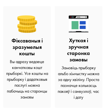
Хуткая і
Фіксаваныя і
зручная
зразумелыя
старонка
кошты
замовы
Вы адразу ведаеце
канчатковы кошт
Замовіць прыборку
прыборкі. Усе кошты на
альбо хімчыстку можна
прыборку і дадатковыя
за адну хвіліну. Проста
паслугі можна
пазначце колькасць
пабачыць на старонцы
пакояў і санвузлоў, час
замовы
і дату