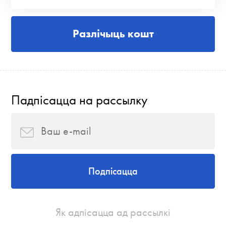
Разлічыць кошт
Падпісацца на рассылку
Подпісацца
Як адпісацца ад рассылкі