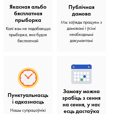
Якасная альбо
Публічная
бясплатная
дамова
прыборка
Мы заўжды працуем з
дамовамі і ўсімі
Калі вам не падабаецца
неабходнымі
прыборка, яна будзе
дакумантамі
бясплатнай
Замову можна
Пунктуальнасць
зрабіць з сення
і адказнасць
на сення, у нас
Нашы супрацоўнікі
есць дастаўка