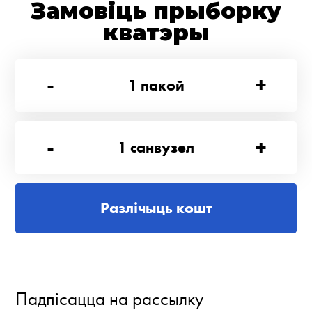
Замовіць прыборку
кватэры
-
+
1
пакой
-
+
1
санвузел
Разлічыць кошт
Падпісацца на рассылку