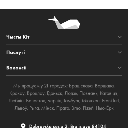
Чысты Кіт
Паслугі
Вакансіі
Мы працуем у 21 гарадах:
Браціслава
,
Варшава
,
Кракаў
,
Вроцлаў
,
Гданьск
,
Лодзь
,
Познань
,
Катавіцэ
,
Люблін
,
Беласток
,
Берлін
,
Гамбург
,
Мюнхен
,
Frankfurt
,
Львоў
,
Рыга
,
Мінск
,
Прага
,
Brno
,
Plzeň
,
Нью-Ёрк
Dubravska cesta 2, Bratislava 84104