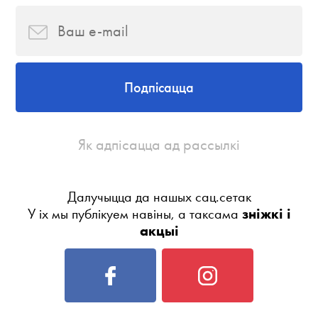
Подпісацца
Як адпісацца ад рассылкі
Далучыцца да нашых сац.сетак
У іх мы публікуем навіны, а таксама
зніжкі і
акцыі