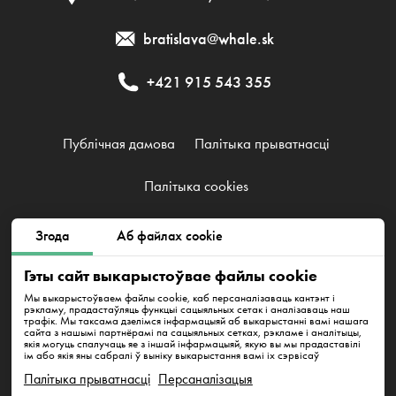
bratislava@whale.sk
+421 915 543 355
Публічная дамова
Палітыка прыватнасці
Палітыка cookies
Згода
Аб файлах cookie
EMFI GROUP, s. r. o., IČO 52526941, DIČ 2121092325
Karpatské námestie 7770/10A 831 06 Bratislava - mestská časť
Гэты сайт выкарыстоўвае файлы cookie
Rača
Мы выкарыстоўваем файлы cookie, каб персаналізаваць кантэнт і
рэкламу, прадастаўляць функцыі сацыяльных сетак і аналізаваць наш
трафік. Мы таксама дзелімся інфармацыяй аб выкарыстанні вамі нашага
сайта з нашымі партнёрамі па сацыяльных сетках, рэкламе і аналітыцы,
якія могуць спалучаць яе з іншай інфармацыяй, якую вы мы прадаставілі
ім або якія яны сабралі ў выніку выкарыстання вамі іх сэрвісаў
Палітыка прыватнасці
Персаналізацыя