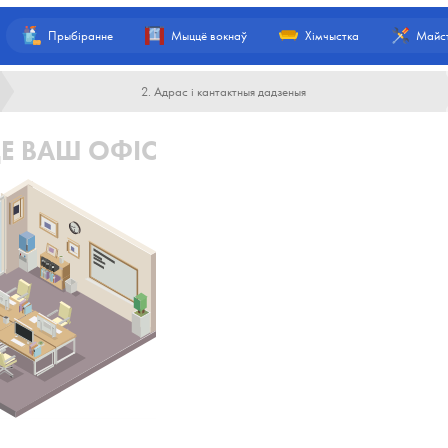
Прыбіранне
Мыццё вокнаў
Хімчыстка
Майст
2. Адрас і кантактныя дадзеныя
Е ВАШ ОФІС