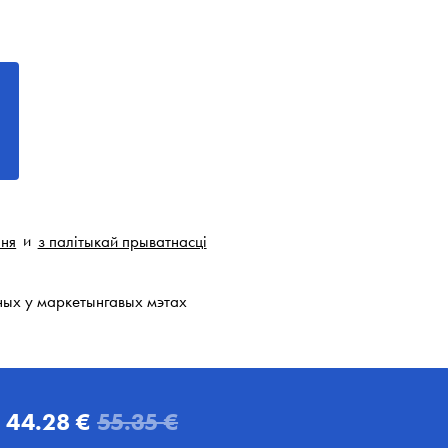
ння
и
з палітыкай прыватнасці
ных у маркетынгавых мэтах
44.28 €
55.35 €