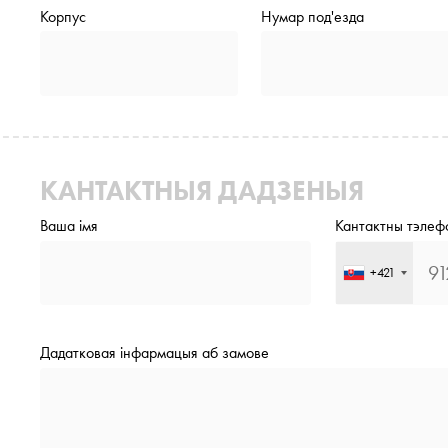
Корпус
Нумар под'езда
КАНТАКТНЫЯ ДАДЗЕНЫЯ
Ваша імя
Кантактны тэлеф
+421
Дадатковая інфармацыя аб замове