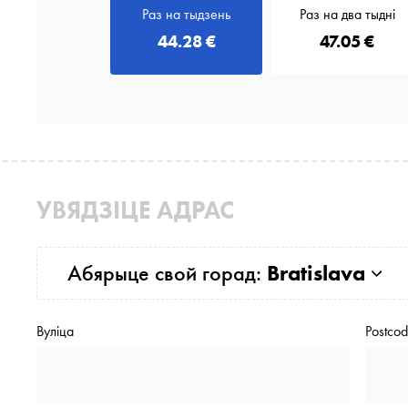
Раз на тыдзень
Раз на два тыдні
44.28 €
47.05 €
УВЯДЗІЦЕ АДРАС
Абярыце свой горад:
Bratislava
Вуліца
Postco