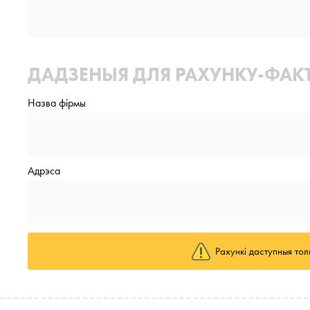
ДАДЗЕНЫЯ ДЛЯ РАХУНКУ-ФАК
Назва фірмы
Адрэса
Рахункі даступныя тол