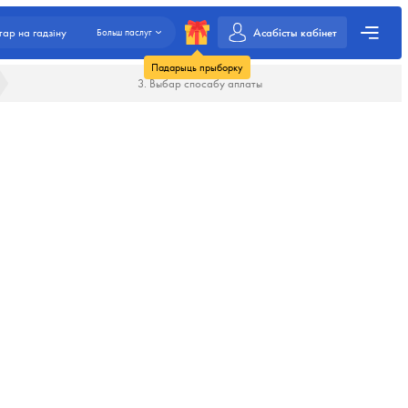
Асабісты кабінет
ар на гадзіну
Больш паслуг
Падарыць прыборку
3. Выбар спосабу аплаты