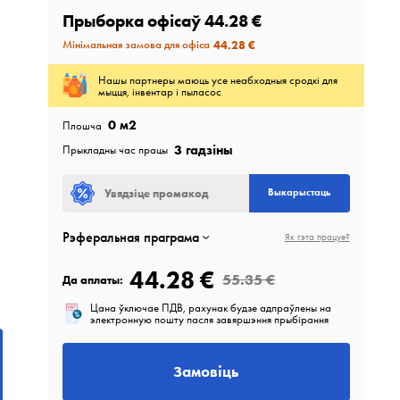
Прыборка офісаў
44.28 €
Мінімальная замова для офіса
44.28 €
Нашы партнеры маюць усе неабходныя сродкі для
мыцця, інвентар і пыласос
0
м2
Плошча
3 гадзіны
Прыкладны час працы
Выкарыстаць
Рэферальная праграма
Як гэта працуе?
44.28 €
55.35 €
Да аплаты:
Цана ўключае ПДВ, рахунак будзе адпраўлены на
электронную пошту пасля завяршэння прыбірання
Замовіць