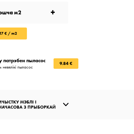
+
17 € / m2
у патрэбен пыласос
9.84 €
 невялікі пыласос
ЧЫСТКУ МЭБЛІ І
НАЧАСОВА З ПРЫБОРКАЙ