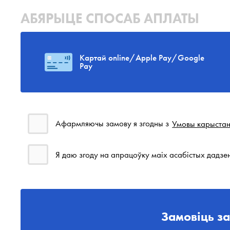
АБЯРЫЦЕ СПОСАБ АПЛАТЫ
Картай online/Apple Pay/Google
Pay
Афармляючы замову я згодны з
Умовы карыста
Я даю згоду на апрацоўку маіх асабістых дадзе
Замовіць за