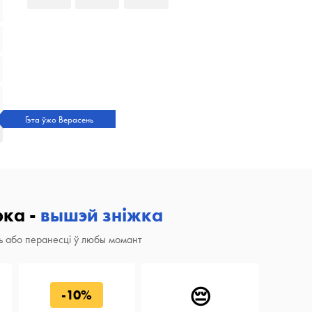
Гэта ўжо Верасень
ка -
вышэй зніжка
ь або перанесці ў любы момант
😔
-10%