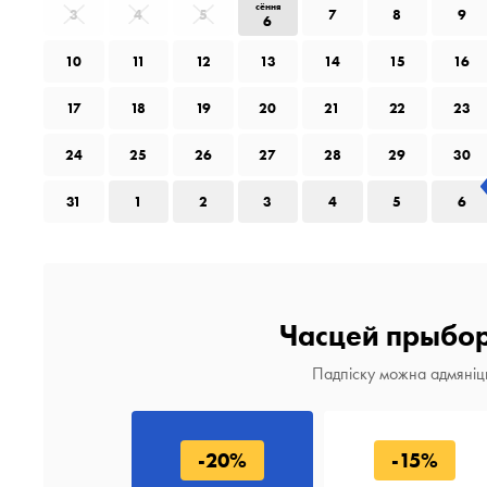
сёння
3
4
5
7
8
9
6
10
11
12
13
14
15
16
17
18
19
20
21
22
23
24
25
26
27
28
29
30
31
1
2
3
4
5
6
Часцей прыбор
Падпіску можна адмяніц
-20%
-15%