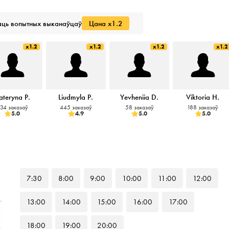
ць вопытных выканаўцаў
Цана x1.2
x1.2
x1.2
x1.2
x1.2
ateryna P.
Liudmyla P.
Yevheniia D.
Viktoria H.
34 заказаў
445 заказаў
58 заказаў
188 заказаў
5.0
4.9
5.0
5.0
7
:30
8
:00
9
:00
10
:00
11
:00
12
:00
13
:00
14
:00
15
:00
16
:00
17
:00
18
:00
19
:00
20
:00