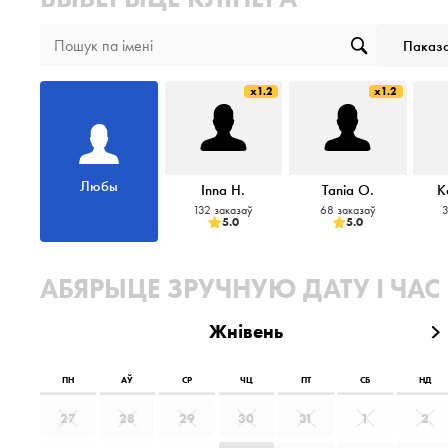
Паказа
x1.2
x1.2
Любы
Inna H.
Tania O.
K
132 заказаў
68 заказаў
3
5.0
5.0
АБЯРЫЦЕ ЗРУЧНУЮ ДАТУ І ЧАС
Жнівень
ПН
АЎ
СР
ЧЦ
ПТ
СБ
НД
27
28
29
30
31
1
2