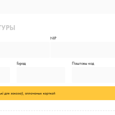
ТУРЫ
NIP
Горад
Паштовы код
ькі для заказаў, аплачаных карткай