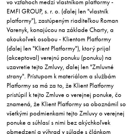
vo vzťahoch medzi vlastníkom platformy -
EMFI GROUP, s. r. o. (ďalej len "vlastník
platformy"), zastúpeným riaditeľkou Roman
Varenyk, konajúcou na základe Charty, a
akoukoľvek osobou - Klientom Platformy
(ďalej len "Klient Platformy"), ktorý prijal
(akceptoval) verejnú ponuku (ponuku) na
uzavretie tejto Zmluvy, ďalej len "Zmluvné
strany". Prístupom k materiálom a službám
Platformy sa má za to, že Klient Platformy
pristúpil k tejto Zmluve o verejnej ponuke, čo
znamená, že Klient Platformy sa oboznámil so
všetkými podmienkami tejto Zmluvy o verejnej
ponuke a súhlasí s nimi bez akýchkoľvek
obmedzení a výhrad v súlade s článkom