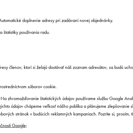
 Automatické doplnenie adresy pri zadávaní novej objednávky.
tatistiky používania radu.
sy členov, ktorí si želajú dostávať náš zoznam adresátov, sa budú ucho
rostredníctvom súborov cookie.
ly. Na zhromažďovanie štatistických údajov používame službu Google Anal
týchto údajov chápeme veľkosť nášho publika a plánujeme zlepšovanie s
ových stránok v budúcich reklamných kampaniach. Pozrite si, prosím, ti
čnosti Google;