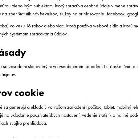
túrou alebo iným subjektom, ktorý spracúva osobné údaje v mene správcu
 na zber štatistík návštevníkov, služby na prihlasovanie (facebook, googl
osoba) vo veku 16 rokov alebo viac, ktorá používa webové sídlo a ktorú
ných systémom spracovania údajov.
zásady
e so zásadami stanovenými vo všeobecnom nariadení Európskej únie o o
záujmov.
rov cookie
ré sa generujú a ukladajú vo vašom zariadení (počítač, tablet, mobilný t
jú na ukladanie používateľských nastavení, vedenie štatistík a na iné p
ach svojho prehliadača.