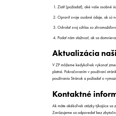
Zistiť (požiadať), aké vaše osobné 
Opraviť svoje osobné údaje, ak sú 
Odvolať svoj súhlas so zhromažďov
Podať nám sťažnosť, ak sa domnievat
Aktualizácia naš
V ZP môžeme kedykoľvek vykonať zmeny
platné. Pokračovaním v používaní stránk
používania Stránok a požiadať o vymaz
Kontaktné infor
Ak máte akékoľvek otázky týkajúce sa
Zaväzujeme sa odpovedať bez zbytočnéh