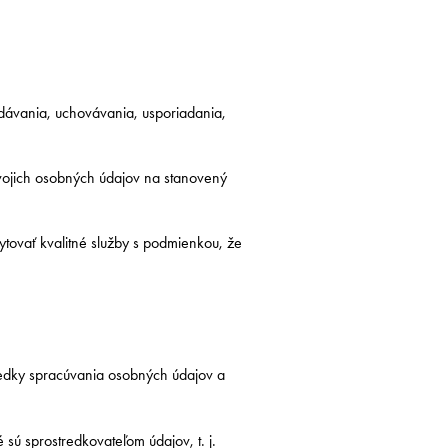
dávania, uchovávania, usporiadania,
svojich osobných údajov na stanovený
ovať kvalitné služby s podmienkou, že
riedky spracúvania osobných údajov a
 sú sprostredkovateľom údajov, t. j.