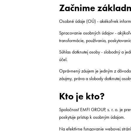
Začnime základn
Osobné údaje (OÚ) - akékoľvek informáci
Spracovanie osobných údajov - akýkoľv
transformácie, používania, poskytovani
Súhlas dotknutej osoby - slobodný a je
účel.
Oprávnený záujem je jedným z dôvodov
záujmy, práva a slobody dotknutej osob
Kto je kto?
Spoločnosť EMFI GROUP, s. r. o. je prev
poskytuje prístup k osobným údajom.
Na efektívne fungovanie webovej stránky 