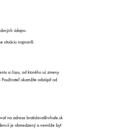
obných údajov.
situáciu napravili.
ntu a času, od ktorého sú zmeny
 Používateľ okamžite odstúpiť od
ovať na adrese
bratislava@whale.sk
ndencii je obmedzený a nemôže byť