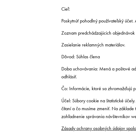
Cieľ:
Poskytnúť pohodlný používateľský účet.
Zoznam predchádzajúcich objednávok a š
Zasielanie reklamných materiálov.
Dôvod: Súhlas člena
Doba uchovávania: Mená a poštové adre
odhlásiť.
Čo: Informácie, ktoré sa zhromažďujú p
Účel: Súbory cookie na štatistické úče
čítaní a čo musíme zmeniť. Na základe 
zohľadnenie správania návštevníkov web
Zásady ochrany osobných údajov spolo