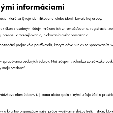
ými informáciami
e, ktoré sa týkajú identifikovanej alebo identifikovateľnej osoby.
ek úkon s osobnými údajmi vrátane ich zhromažďovania, registrácie, za
a, prenosu a zverejňovania, blokovania alebo vymazania.
dnoznačný prejav vôle používateľa, ktorým dáva súhlas so spracovaním 
 spracúvania osobných údajov. Náš záujem vychádza zo záväzku poskyt
y majú prednosť.
ádzkovateľom údajov, t. j. sama alebo spolu s inými určuje účel a prost
a kvalitnú organizáciu našej práce využívame služby tretích strán, ktoré