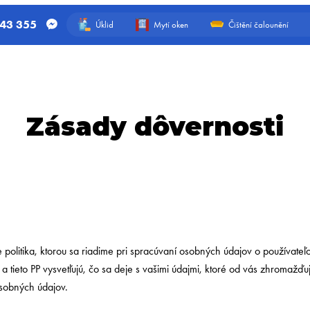
543 355
Úklid
Mytí oken
Čištění čalounění
Zásady dôvernosti
e politika, ktorou sa riadime pri spracúvaní osobných údajov o používate
a tieto PP vysvetľujú, čo sa deje s vašimi údajmi, ktoré od vás zhromaž
osobných údajov.