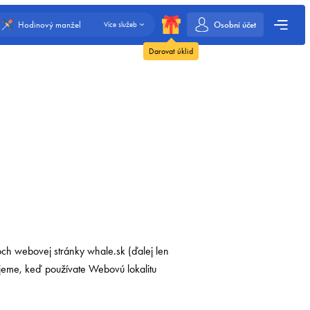
Osobní účet
Hodinový manžel
Více služeb
Darovat úklid
ľoch webovej stránky whale.sk (ďalej len
ďujeme, keď používate Webovú lokalitu