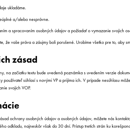
údaje ukladáme.
neúplné a/alebo nesprávne.
aním a spracovaním osobných údajov a požiadať o vymazanie svojich os
e, že vaše práva a záujmy boli porušené. Urobíme všetko pre to, aby sme 
ich zásad
, na začiatku textu bude uvedená poznámka s uvedením verzie dokume
y používateľ súhlasí s novými VP a prijíma ich. V prípade nesúhlasu môže
anie svojich VOP.
mácie
 zásad ochrany osobných údajov a osobných údajov, môžete nás kontakt
o odkladu, najneskôr však do 30 dní. Prístup tretích strán ku korešpo