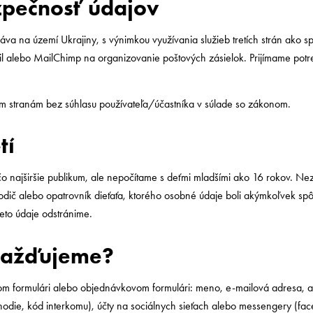
zpečnosť údajov
a na území Ukrajiny, s výnimkou využívania služieb tretích strán ako sp
l alebo MailChimp na organizovanie poštových zásielok. Prijímame potre
ím stranám bez súhlasu používateľa/účastníka v súlade so zákonom.
tí
o najširšie publikum, ale nepočítame s deťmi mladšími ako 16 rokov. N
rodič alebo opatrovník dieťaťa, ktorého osobné údaje boli akýmkoľvek 
ieto údaje odstránime.
mažďujeme?
om formulári alebo objednávkovom formulári: meno, e-mailová adresa, ako
chodie, kód interkomu), účty na sociálnych sieťach alebo messengery (fa