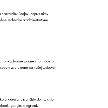
racovateľov údajov, napr. služby
bné technické a administratívne
ezhromažďujeme žiadne informácie o
spôsobom zverejnené na našej webovej
 aj adresa (ulica, číslo domu, číslo
cebook, google, telegram).