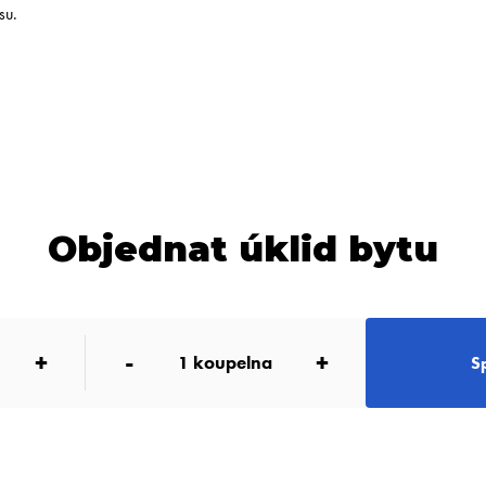
su.
Objednat úklid bytu
+
-
+
1
koupelna
S