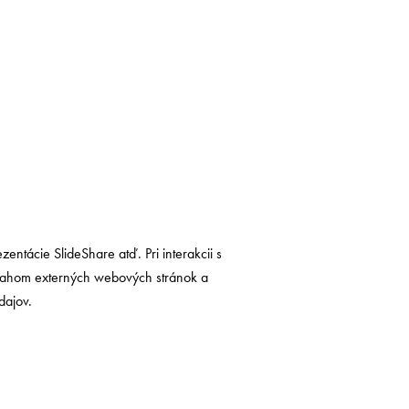
tácie SlideShare atď. Pri interakcii s
sahom externých webových stránok a
dajov.