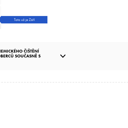
Toto už je Září
EMICKÉHO ČIŠTĚNÍ
OBERCŮ SOUČASNĚ S