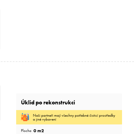
Úklid po rekonstrukci
Naši partneři mají všechny potřebné čisticí prostředky
a jiné vybavení
0
m2
Plocha