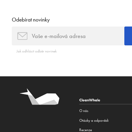
Odebírat novinky
Jak odhlásit odběr novinek
CleanWhale
O nás
Otázky a odpovědi
Recenze