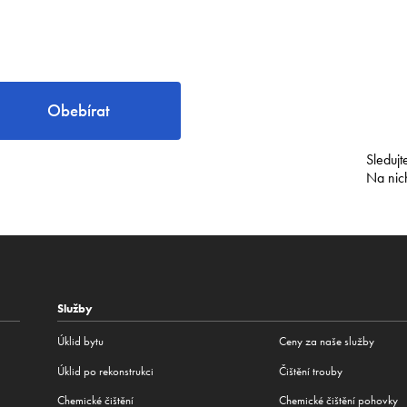
Obebírat
Sledujt
Na nic
Služby
Úklid bytu
Ceny za naše služby
Úklid po rekonstrukci
Čištění trouby
Сhemické čištění
Chemické čištění pohovky