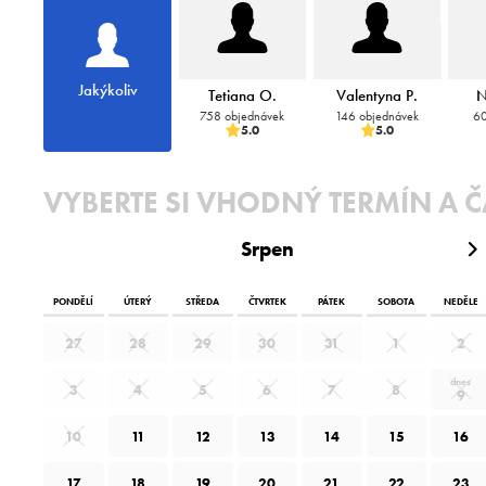
Jakýkoliv
Tetiana O.
Valentyna P.
N
758 objednávek
146 objednávek
60
5.0
5.0
VYBERTE SI VHODNÝ TERMÍN A Č
Srpen
PONDĚLÍ
ÚTERÝ
STŘEDA
ČTVRTEK
PÁTEK
SOBOTA
NEDĚLE
27
28
29
30
31
1
2
dnes
3
4
5
6
7
8
9
10
11
12
13
14
15
16
17
18
19
20
21
22
23