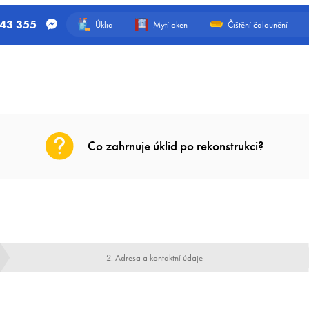
543 355
Úklid
Mytí oken
Čištění čalounění
Co zahrnuje úklid po rekonstrukci?
2. Adresa a kontaktní údaje