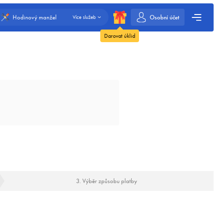
Osobní účet
Hodinový manžel
Více služeb
Darovat úklid
3. Výběr způsobu platby