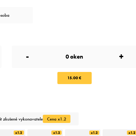
osoba
-
+
15.00 €
it zkušené vykonavatele
Cena x1.2
x1.2
x1.2
x1.2
x1.2