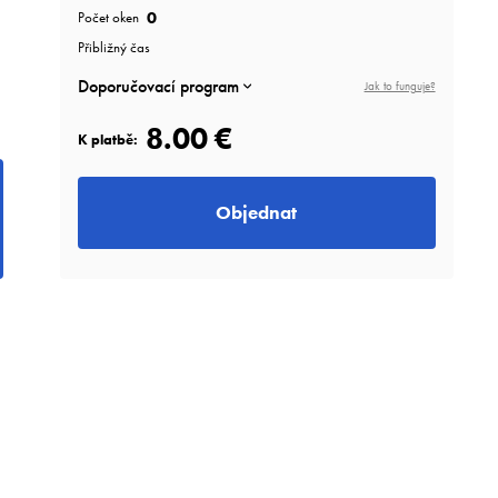
0
Počet oken
Přibližný čas
Doporučovací program
Jak to funguje?
8.00 €
K platbě:
Objednat