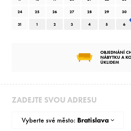
24
25
26
27
28
29
30
31
1
2
3
4
5
6
OBJEDNÁNÍ CH
NÁBYTKU A K
ÚKLIDEM
ZADEJTE SVOU ADRESU
Vyberte své město:
Bratislava