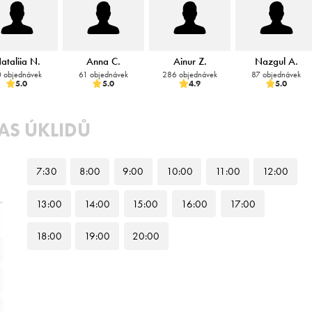
ataliia N.
Anna C.
Ainur Z.
Nazgul A.
 objednávek
61 objednávek
286 objednávek
87 objednávek
5.0
5.0
4.9
5.0
AS ÚKLIDŮ
7
:30
8
:00
9
:00
10
:00
11
:00
12
:00
13
:00
14
:00
15
:00
16
:00
17
:00
18
:00
19
:00
20
:00