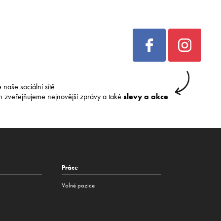
e naše sociální sítě
h zveřejňujeme nejnovější zprávy a také
slevy a akce
Práce
Volné pozice