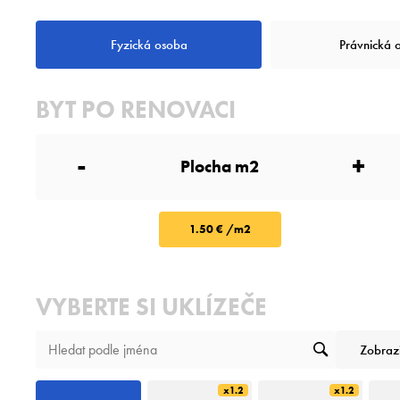
Fyzická osoba
Právnická 
BYT PO RENOVACI
-
+
1.50 € /m2
VYBERTE SI UKLÍZEČE
Zobraz
x1.2
x1.2