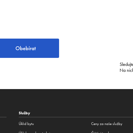
Obebírat
Sledujt
Na nic
Služby
Úklid bytu
Ceny za naše služby