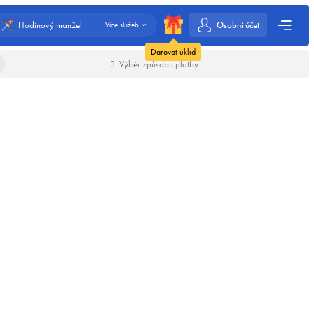
Osobní účet
Hodinový manžel
Více služeb
Darovat úklid
3. Výběr způsobu platby