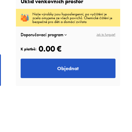
Úklid venkovních prostor
Naše výrobky jsou hypoalergenní, po vyčištění je
zcela omyjeme ze všech povrchů. Chemické čištění je
bezpečné pro děti a domácí zvířata
Doporučovací program
Jak to funguje?
0.00 €
K platbě:
Objednat