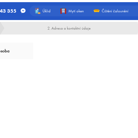
543 355
Úklid
Mytí oken
Čištění čalounění
2. Adresa a kontaktní údaje
osoba