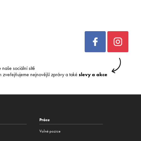
e naše sociální sítě
h zveřejňujeme nejnovější zprávy a také
slevy a akce
Práce
Volné pozice