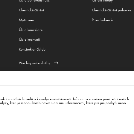
Úklid po rekonstrukci
Čištění trouby
Сhemické čištění
Chemické čištění pohovky
Mytí oken
Praní koberců
Úklid kanceláře
Úklid kuchyně
Konstruktor úklidu
Všechny naše služby
jediným městem, kde fungujeme:
Bratislava
,
Varšava
,
Krakov
,
Wroclaw
,
Gdaňsk
,
Lodž
,
Po
w York
va 84104
bratislava@whale.sk
+421 915 543 355
nkcí sociálních médií a k analýze návštěvnosti. Informace o vašem používání našich
nalýzy, kteří je mohou kombinovat s dalšími informacemi, které jste jim poskytli nebo
ásady ochrany osobních údajů
Zásady cookies
IČ 2121092325