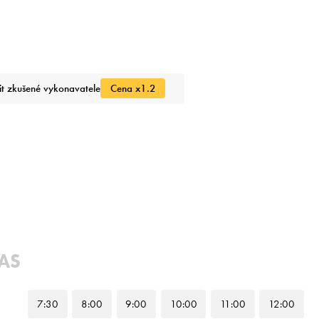
it zkušené vykonavatele
Cena x1.2
ČAS
7
:30
8
:00
9
:00
10
:00
11
:00
12
:00