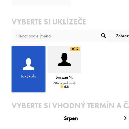
VYBERTE SI UKLÍZEČE
Zobraz
x1.2
Jakýkoliv
Богдан Ч.
206 objednávek
4.8
VYBERTE SI VHODNÝ TERMÍN A 
Srpen