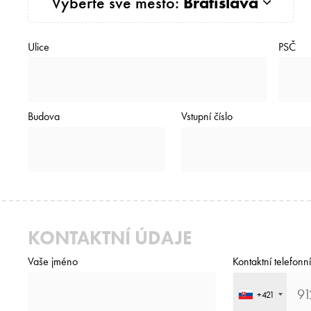
Vyberte své město:
Bratislava
Ulice
PSČ
Budova
Vstupní číslo
KONTAKTNÍ ÚDAJE
Vaše jméno
Kontaktní telefonní
+421