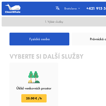
+421 915 
Bratislava
1. Výběr služby
Fyzická osoba
Právnická 
VYBERTE SI DALŠÍ SLUŽBY
Úklid venkovních prostor
25.00 € /h