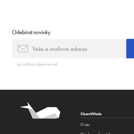
Odebírat novinky
Jak odhlásit odběr novinek
CleanWhale
O nás