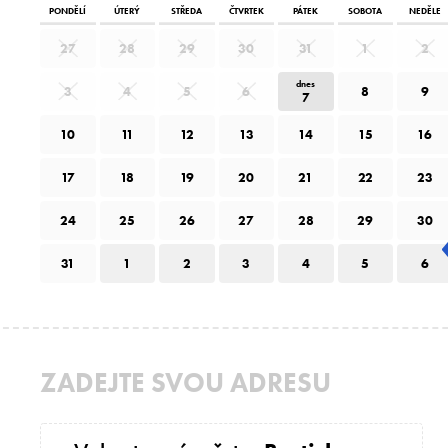
PONDĚLÍ
ÚTERÝ
STŘEDA
ČTVRTEK
PÁTEK
SOBOTA
NEDĚLE
27
28
29
30
31
1
2
dnes
3
4
5
6
8
9
7
10
11
12
13
14
15
16
17
18
19
20
21
22
23
24
25
26
27
28
29
30
31
1
2
3
4
5
6
ZADEJTE SVOU ADRESU