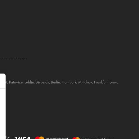
znaň
,
Katovice
,
Lublin
,
Bělostok
,
Berlín
,
Hamburk
,
Mnichov
,
Frankfurt
,
Lvov
,