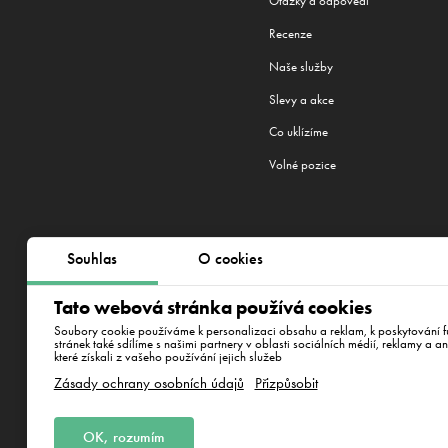
Otázky a odpovědi
Recenze
Naše služby
Slevy a akce
Co uklízíme
Volné pozice
Souhlas
O cookies
Jsme machři na úklid. Praha není 
Riga
,
Minsk
,
Praha
,
Brno
,
Plzeň
,
Ne
Tato webová stránka používá cookies
Dubravska cesta 2, Bratisla
Soubory cookie používáme k personalizaci obsahu a reklam, k poskytování fu
stránek také sdílíme s našimi partnery v oblasti sociálních médií, reklamy a a
které získali z vašeho používání jejich služeb
Obchodní podmínky
Z
Zásady ochrany osobních údajů
Přizpůsobit
OK, rozumím
EMFI GROUP, s. r. o., IČO 52526941, D