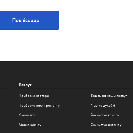
Подпісацца
Паслугі
Прыборка кватэры
Кошты на нашы паслугі
Прыборка пасля рамонту
Чыстка духоўкі
Хімчыстка
Хімчыстка канапы
Мыццё вокнаў
Хімчыстка дываноў