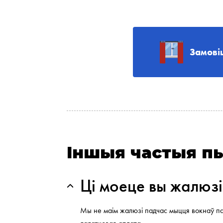
Замові
Іншыя частыя п
Ці моеце вы жалюзі
Мы не маім жалюзі падчас мыцця вокнаў па