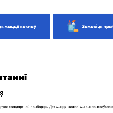
ць мыццё вокнаў
Замовіць пры
ытанні
?
дчас стандартнай прыборцы. Для мыцця жалюзі мы выкарыстоўваем 