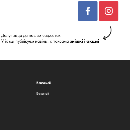
Далучыцца да нашых сац.сетак
У іх мы публікуем навіны, а таксама
зніжкі і акцыі
Вакансіі
Вакансіі