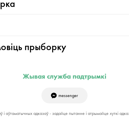
орка
мовіць прыборку
Жывая служба падтрымкі
messenger
аў і аўтаматычных адказаў - задайце пытанне і атрымайце хуткі адка