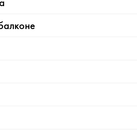
а
 балконе