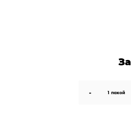
З
-
1
пакой