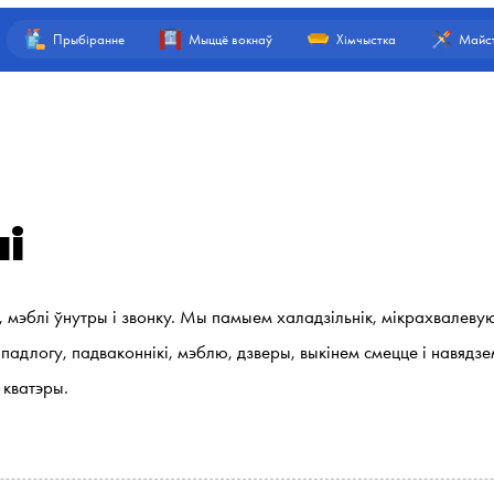
Прыбіранне
Мыццё вокнаў
Хімчыстка
Майст
і
і, мэблі ўнутры і звонку. Мы памыем халадзільнік, мікрахвалеву
 падлогу, падваконнікі, мэблю, дзверы, выкінем смецце і навяд
 кватэры.