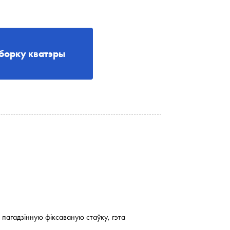
борку кватэры
пагадзінную фіксаваную стаўку, гэта