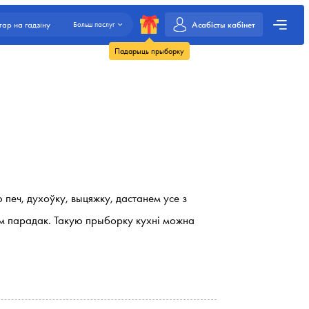
Асабісты кабінет
ар на гадзіну
Больш паслуг
Падарыць прыборку
ю печ, духоўку, выцяжку, дастанем усе з
зем парадак. Такую прыборку кухні можна