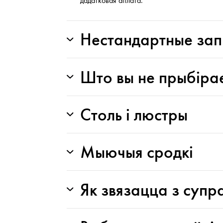
дадатковая аплата.
Нестандартные за
Што вы не прыбіра
Столь і люстры
Мыючыя сродкі
Як звязацца з супр