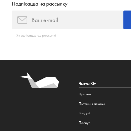
Падпісацца на рассылку
Як адпісацца ад рассылкі
Чысты Кіт
Пра нас
Пытанні і адказы
Водгукі
Паслугі