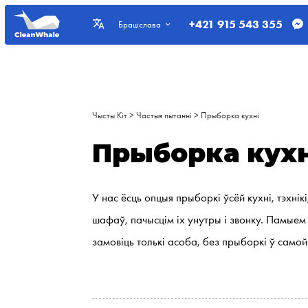
+421 915 543 355
Браціслава
Чысты Кіт
>
Частыя пытанні
>
Прыборка кухні
Прыборка кухн
У нас ёсць опцыя прыборкі ўсёй кухні, тэхнік
шафаў, пачысцім іх унутры і звонку. Памыем
замовіць толькі асоба, без прыборкі ў самой