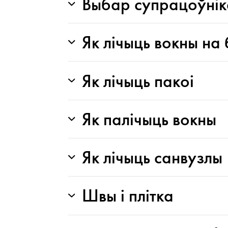
Выбар супрацоўнік
Як лічыць вокны на
Як лічыць пакоі
Як палічыць вокны
Як лічыць санвузлы
Швы і плітка