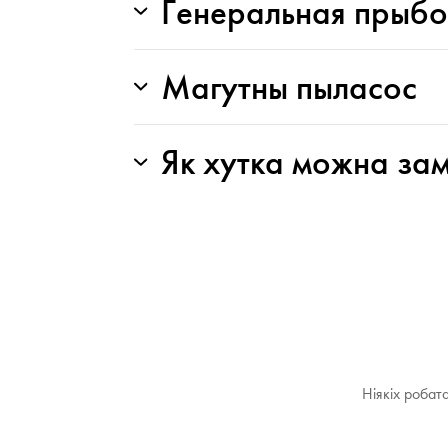
Генеральная прыб
Магутны пыласос
Як хутка можна за
Ніякіх робат