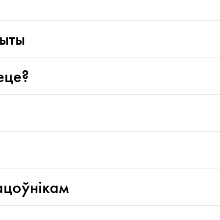
пыты
еце?
ацоўнікам