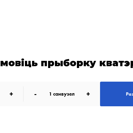
амовіць прыборку кватэ
+
-
+
1
санвузел
Ра