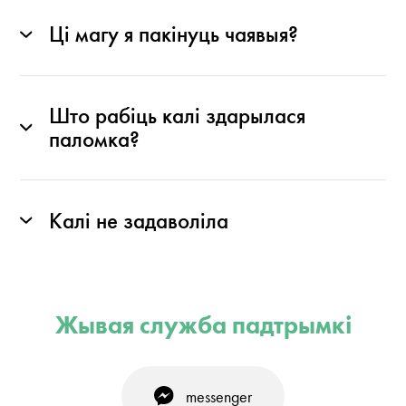
Ці магу я пакінуць чаявыя?
Што рабіць калі здарылася
паломка?
Калі не задаволіла
Жывая служба падтрымкі
messenger