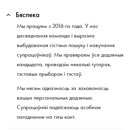
Бяспека
Мы працуем з 2016-га года. У нас
дасведчаная каманда і выразна
выбудаваная сістэма пошуку і навучання
супрацоўнікаў. Мы правяраем ўсе дадзеныя
кандыдата, праводзім некалькі гутарак,
тэставых прыборак і тэстаў.
Мы нясем адказнасць за захаванасць
вашых персанальных дадзеных.
Супрацоўнікі падпісваюць асобнае
пагадненне на гэты конт.