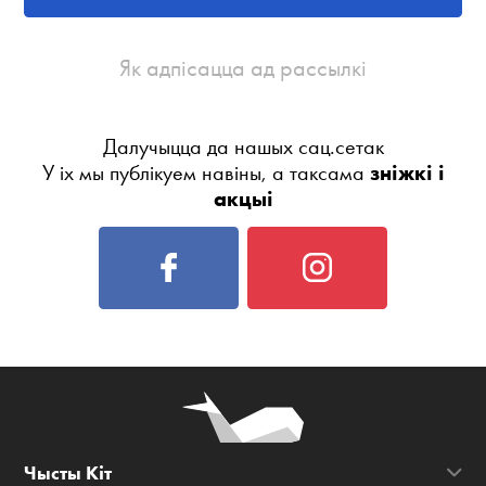
Як адпісацца ад рассылкі
Далучыцца да нашых сац.сетак
У іх мы публікуем навіны, а таксама
зніжкі і
акцыі
Чысты Кіт