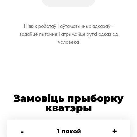
Ніякіх робатаў і аўтаматычных адказаў -
задайце пытанне і атрымайце хуткі адказ ад
чалавека
Замовіць прыборку
кватэры
-
+
1
пакой