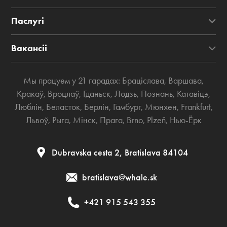
Паслугі
Вакансіі
Мы працуем у 21 гарадах:
Браціслава
,
Варшава
,
Кракаў
,
Вроцлаў
,
Гданьск
,
Лодзь
,
Познань
,
Катавіцэ
,
Люблін
,
Беласток
,
Берлін
,
Гамбург
,
Мюнхен
,
Frankfurt
,
Львоў
,
Рыга
,
Мінск
,
Прага
,
Brno
,
Plzeň
,
Нью-Ёрк
Dubravska cesta 2, Bratislava 84104
bratislava@whale.sk
+421 915 543 355