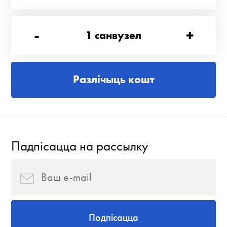
-
+
1
санвузел
Разлічыць кошт
Падпісацца на рассылку
Подпісацца