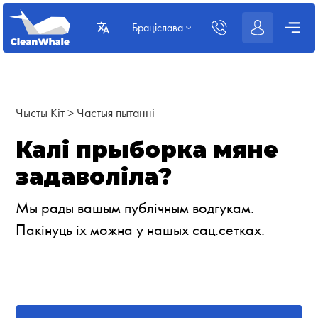
Браціслава
Чысты Кіт
>
Частыя пытанні
Калі прыборка мяне
задаволіла?
Мы рады вашым публічным водгукам.
Пакінуць іх можна у нашых сац.сетках.