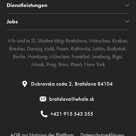
Dienstleistungen
Jobs
Wir sind in 21 Städten tätig:
Bratislava
,
Warschau
,
Krakau
,
Breslau
,
Danzig
,
Łódź
,
Posen
,
Kattowitz
,
Lublin
,
Białystok
,
Berlin
,
Hamburg
,
München
,
Frankfurt
,
Lemberg
,
Riga
,
Minsk
,
Prag
,
Brno
,
Plzeň
,
New York
Dubravska cesta 2, Bratislava 84104
bratislava@whale.sk
+421 915 543 355
AGB zur Nutzung der Plattform
Datenschutzerklärung