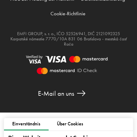
Cookie-Richtlinie
EMFI GROUP, s. r. o., IČO 52526941, DIČ 2121092325
Karpatské námestie 7770/10A 831 06 Bratislava - mestská časť
Rača
E-Mail an uns
Einverständnis
Über Cookies