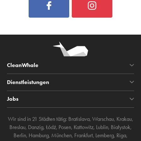
CleanWhale
Dienstleistungen
Jobs
Wir sind in 21 Städten tätig:
Bratislava
,
Warschau
,
Krakau
,
Breslau
,
Danzig
,
Łódź
,
Posen
,
Kattowitz
,
Lublin
,
Białystok
,
Berlin
,
Hamburg
,
München
,
Frankfurt
,
Lemberg
,
Riga
,