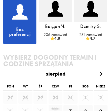
Богдан Ч.
Dzmitry S.
Bez
preferencji
206 zamówień
281 zamówień
4.8
4.7
WYBIERZ DOGODNY TERMIN I
GODZINĘ SPRZĄTANIA
sierpień
PON
WT
ŚR
CZW
PT
SOB
NIEDZ
27
28
29
30
31
1
2
dzisiaj
3
4
5
7
8
9