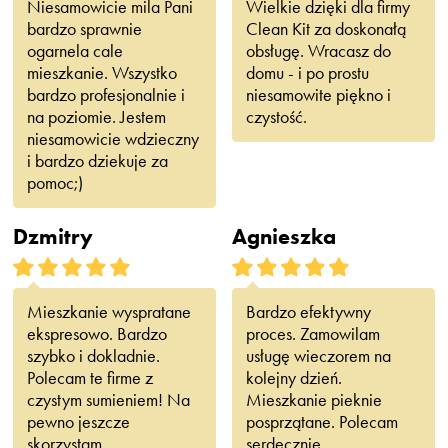
Niesamowicie mila Pani
Wielkie dzięki dla firmy
bardzo sprawnie
Clean Kit za doskonałą
ogarnela cale
obsługę. Wracasz do
mieszkanie. Wszystko
domu - i po prostu
bardzo profesjonalnie i
niesamowite piękno i
na poziomie. Jestem
czystość.
niesamowicie wdzieczny
i bardzo dziekuje za
pomoc;)
Dzmitry
Agnieszka
Mieszkanie wyspratane
Bardzo efektywny
ekspresowo. Bardzo
proces. Zamowilam
szybko i dokladnie.
usługę wieczorem na
Polecam te firme z
kolejny dzień.
czystym sumieniem! Na
Mieszkanie pieknie
pewno jeszcze
posprzątane. Polecam
skorzystam
serdecznie.