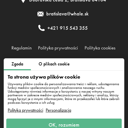
bratislava@whale.sk
+421 915 543 355
Regulamin
Polityka prywatności
Polityka cookies
Zgoda
O plikach cookie
EMFI GROUP, s. r. o., IČO 52526941, DIČ 2121092325
Karpatské námestie 7770/10A 831 06 Bratislava - mestská časť
Ta strona używa plików cookie
Rača
Używamy plików cookie do personalizowania treści i reklam, udostępniania
funkcji mediów społecznościowych i analizowania naszego ruchu.
Udostępniamy również informacje o korzystaniu z naszej witryny naszym
partnerom w zakresie mediów społecznościowych, reklamy i analizy, którzy
mogą łączyć je z innymi informacjami, które im przekazałeś lub które zebrali
podczas korzystania z ich usług
Polityka prywatności
Personalizacja
Napisz do nas
OK, rozumiem