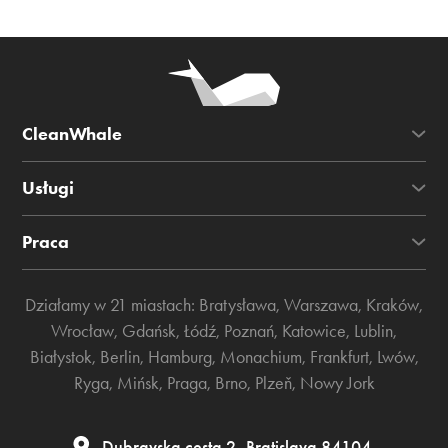
CleanWhale
Usługi
Praca
Działamy w 21 miastach:
Bratysława
,
Warszawa
,
Kraków
,
Wrocław
,
Gdańsk
,
Łódź
,
Poznań
,
Katowice
,
Lublin
,
Białystok
,
Berlin
,
Hamburg
,
Monachium
,
Frankfurt
,
Lwów
,
Ryga
,
Mińsk
,
Praga
,
Brno
,
Plzeň
,
Nowy Jork
Dubravska cesta 2, Bratislava 84104