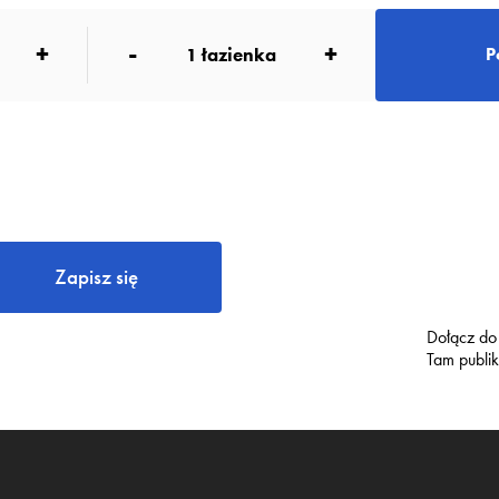
+
-
+
1
łazienka
P
Zapisz się
Dołącz do
Tam publi