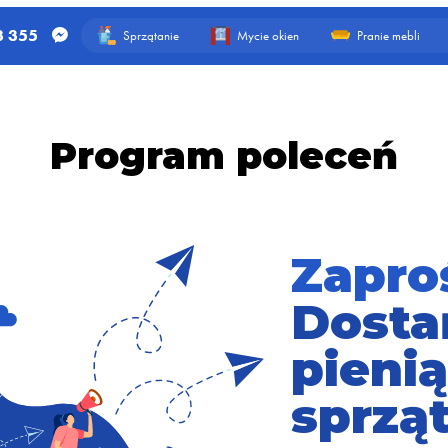
3 355
Sprzątanie
Mycie okien
Pranie mebli
Program poleceń
Zaproś
Dosta
pieni
sprzą