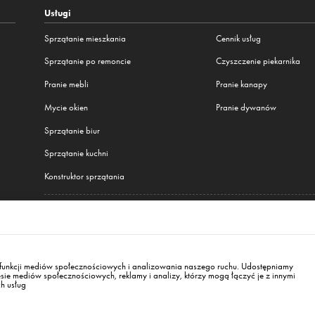
Usługi
Sprzątanie mieszkania
Cennik usług
Sprzątanie po remoncie
Czyszczenie piekarnika
Pranie mebli
Pranie kanapy
Mycie okien
Pranie dywanów
Sprzątanie biur
Sprzątanie kuchni
Konstruktor sprzątania
Wszystkie nasze usługi
wa
,
Warszawa
,
Kraków
,
Wrocław
,
Gdańsk
,
Łódź
,
Poznań
,
Katowice
,
Lublin
,
Białystok
,
Be
a funkcji mediów społecznościowych i analizowania naszego ruchu. Udostępniamy
sie mediów społecznościowych, reklamy i analizy, którzy mogą łączyć je z innymi
ch usług
va 84104
bratislava@whale.sk
+421 915 543 355