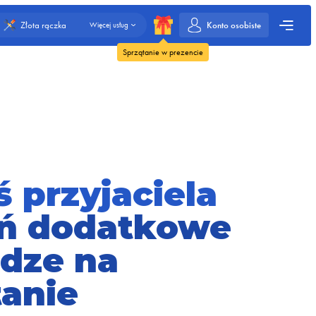
Konto osobiste
Złota rączka
Więcej usług
Sprzątanie w prezencie
 przyjaciela
ń dodatkowe
ądze na
tanie