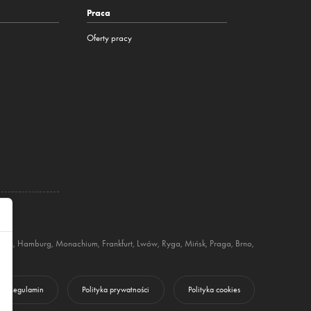
Praca
Oferty pracy
rlin
,
Hamburg
,
Monachium
,
Frankfurt
,
Lwów
,
Ryga
,
Mińsk
,
Praga
,
Brno
,
Regulamin
Polityka prywatności
Polityka cookies