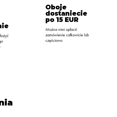
Oboje
dostaniecie
po 15 EUR
ie
Można nimi opłacić
zamówienie całkowicie lub
łożyć
częściowo
go
e
nia