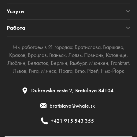
Услуги
Работа
Мы работаем в 21 городах:
Братислава
,
Варшава
,
Краков
,
Вроцлав
,
Гданьск
,
Лодзь
,
Познань
,
Катовице
,
Люблин
,
Беласток
,
Берлин
,
Гамбург
,
Мюнхен
,
Frankfurt
,
Львов
,
Рига
,
Минск
,
Прага
,
Brno
,
Plzeň
,
Нью-Йорк
Dubravska cesta 2, Bratislava 84104
bratislava@whale.sk
+421 915 543 355