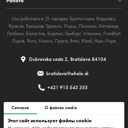
Работа
Мы работаем в 21 городах:
Братислава
,
Варшава
,
Краков
,
Вроцлав
,
Гданьск
,
Лодзь
,
Познань
,
Катовице
,
Люблин
,
Беласток
,
Берлин
,
Гамбург
,
Мюнхен
,
Frankfurt
,
Львов
,
Рига
,
Минск
,
Прага
,
Brno
,
Plzeň
,
Нью-Йорк
Dubravska cesta 2, Bratislava 84104
bratislava@whale.sk
+421 915 543 355
Публичный договор
Политика приватности
Согласие
О файлах cookie
Этот сайт использует файлы cookie
Политика использования файлов cookie
Мы используем файлы cookie для персонализации контента и рекламы,