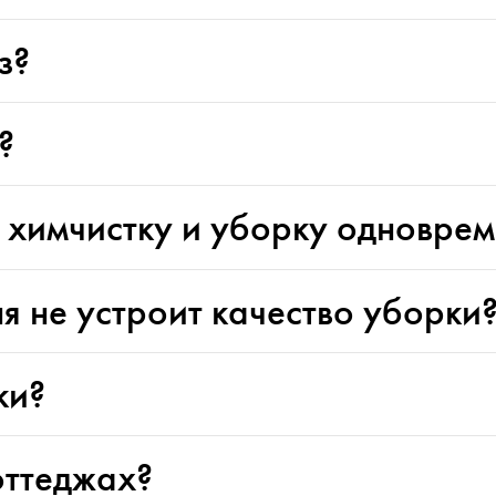
з?
?
 химчистку и уборку одновре
ня не устроит качество уборки
ки?
оттеджах?