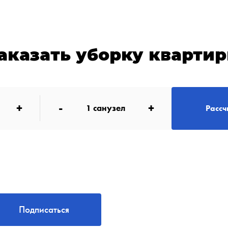
аказать уборку кварти
+
-
+
1
санузел
Рассч
Подписаться