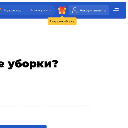
Аккаунт клиента
Муж на час
Больше услуг
Подарить уборку
е уборки?