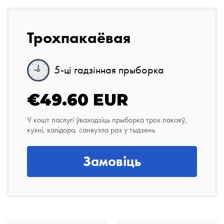
Трохпакаёвая
5-ці гадзінная прыборка
€49.60 EUR
У кошт паслугі ўваходзіць прыборка трох пакояў,
кухні, калідора, санвузла раз у тыдзень
Замовіць