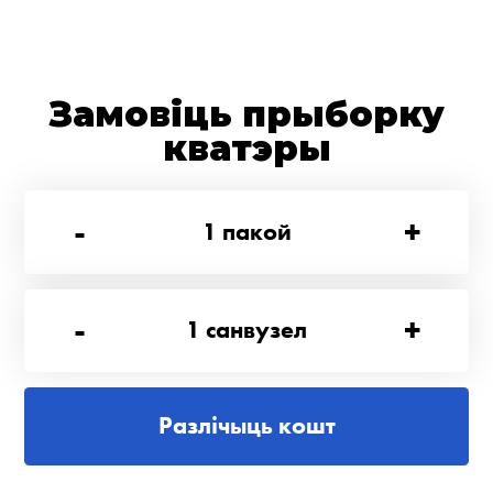
Замовіць прыборку
кватэры
-
+
1
пакой
-
+
1
санвузел
Разлічыць кошт