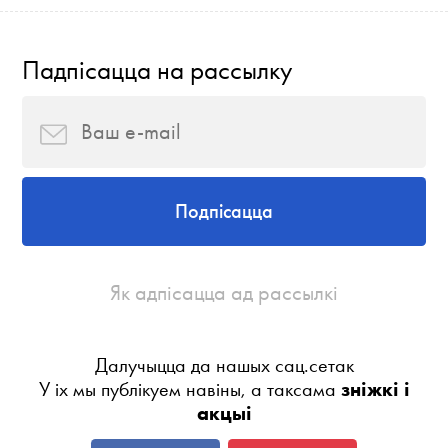
Падпісацца на рассылку
Подпісацца
Як адпісацца ад рассылкі
Далучыцца да нашых сац.сетак
У іх мы публікуем навіны, а таксама
зніжкі і
акцыі