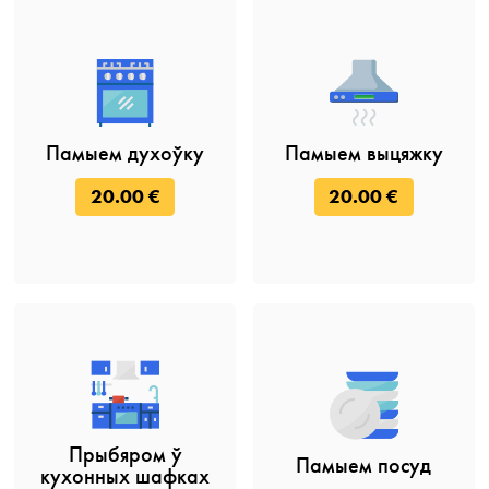
Памыем духоўку
Памыем выцяжку
20.00 €
20.00 €
Прыбяром ў
Памыем посуд
кухонных шафках