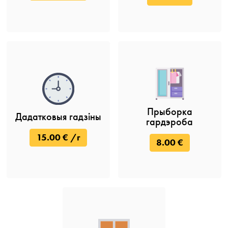
Прыборка
Дадатковыя гадзіны
гардэроба
15.00 € /г
8.00 €