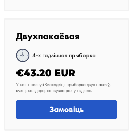
Двухпакаёвая
4-х гадзінная прыборка
€43.20 EUR
У кошт паслугі ўваходзіць прыборка двух пакояў,
кухні, калідора, санвузла раз у тыдзень
Замовіць