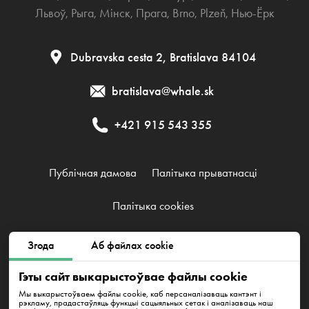
Львоў
,
Рыга
,
Мінск
,
Прага
,
Brno
,
Plzeň
,
Нью-Ёрк
Dubravska cesta 2, Bratislava 84104
bratislava@whale.sk
+421 915 543 355
Публічная дамова
Палітыка прыватнасці
Палітыка cookies
Згода
Аб файлах cookie
EMFI GROUP, s. r. o., IČO 52526941, DIČ 2121092325
Karpatské námestie 7770/10A 831 06 Bratislava - mestská časť
Гэты сайт выкарыстоўвае файлы cookie
Rača
Мы выкарыстоўваем файлы cookie, каб персаналізаваць кантэнт і
рэкламу, прадастаўляць функцыі сацыяльных сетак і аналізаваць наш