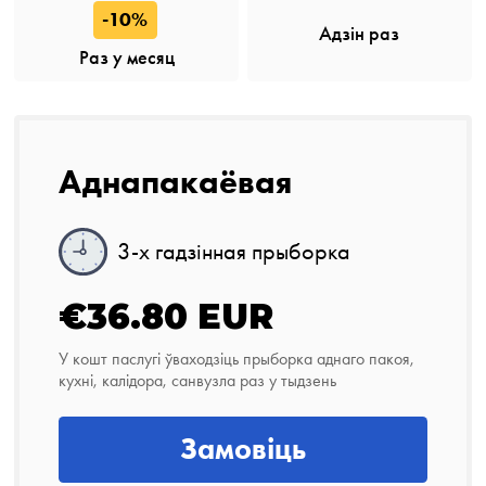
-10%
Адзін раз
Раз у месяц
Аднапакаёвая
3-х гадзінная прыборка
€36.80 EUR
У кошт паслугі ўваходзіць прыборка аднаго пакоя,
кухні, калідора, санвузла раз у тыдзень
Замовіць