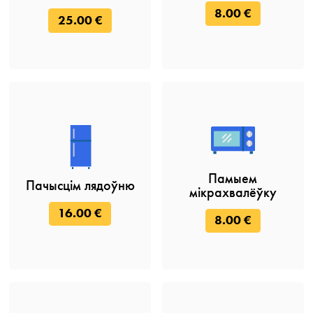
8.00 €
25.00 €
Памыем
Пачысцім лядоўню
мікрахвалёўку
16.00 €
8.00 €