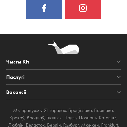
Чысты Кіт
Паслугі
Вакансіі
Мы працуем у 21 гарадах:
Браціслава
,
Варшава
,
Кракаў
,
Вроцлаў
,
Гданьск
,
Лодзь
,
Познань
,
Катавіцэ
,
Люблін
,
Беласток
,
Берлін
,
Гамбург
,
Мюнхен
,
Frankfurt
,