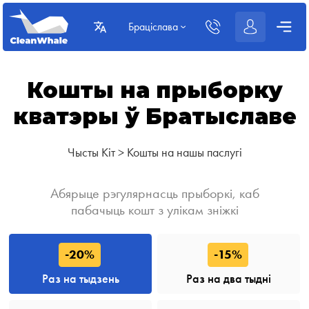
Браціслава
Кошты на прыборку
кватэры ў Братыславе
Чысты Кіт
>
Кошты на нашы паслугі
Абярыце рэгулярнасць прыборкі, каб
пабачыць кошт з улікам зніжкі
-20%
-15%
Раз на тыдзень
Раз на два тыдні