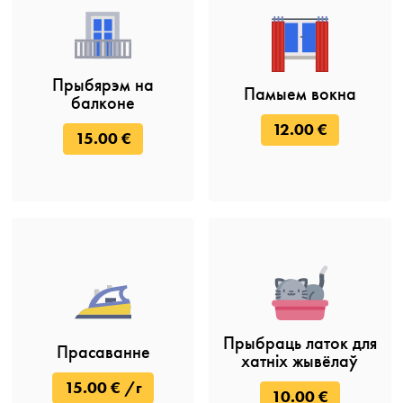
Прыбярэм на
Памыем вокна
балконе
12.00 €
15.00 €
Прыбраць латок для
Прасаванне
хатніх жывёлаў
15.00 € /г
10.00 €