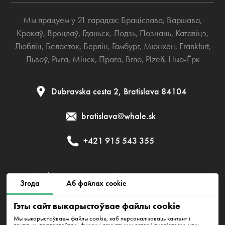
Мы працуем у 21 гарадах:
Браціслава
,
Варшава
,
Кракаў
,
Вроцлаў
,
Гданьск
,
Лодзь
,
Познань
,
Катавіцэ
,
Люблін
,
Беласток
,
Берлін
,
Гамбург
,
Мюнхен
,
Frankfurt
,
Львоў
,
Рыга
,
Мінск
,
Прага
,
Brno
,
Plzeň
,
Нью-Ёрк
Dubravska cesta 2, Bratislava 84104
bratislava@whale.sk
+421 915 543 355
Публічная дамова
Палітыка прыватнасці
Згода
Аб файлах cookie
Палітыка cookies
Гэты сайт выкарыстоўвае файлы cookie
Мы выкарыстоўваем файлы cookie, каб персаналізаваць кантэнт і
рэкламу, прадастаўляць функцыі сацыяльных сетак і аналізаваць наш