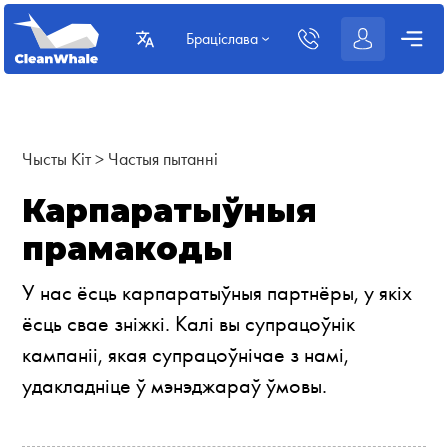
Браціслава
Чысты Кіт
>
Частыя пытанні
Карпаратыўныя
прамакоды
У нас ёсць карпаратыўныя партнёры, у якіх
ёсць свае зніжкі. Калі вы супрацоўнік
кампаніі, якая супрацоўнічае з намі,
удакладніце ў мэнэджараў ўмовы.