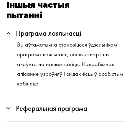
Іншыя частыя
пытанні
Праграма лаяльнасці
Вы аўтаматычна становіцеся ўдзельнікам
праграмы лаяльнасці пасля стварэння
акаўнта на нашым сайце. Падрабязнае
апісанне узроўняў і скідак ёсць ў асабістым
кабінеце.
Реферальная праграма