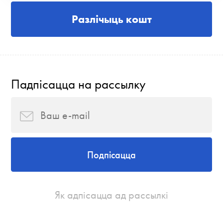
Разлічыць кошт
Падпісацца на рассылку
Подпісацца
Як адпісацца ад рассылкі