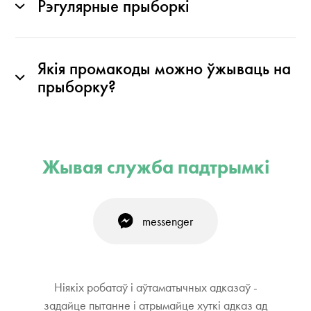
Рэгулярные прыборкі
Якія промакоды можно ўжываць на
прыборку?
Жывая служба падтрымкі
messenger
Ніякіх робатаў і аўтаматычных адказаў -
задайце пытанне і атрымайце хуткі адказ ад