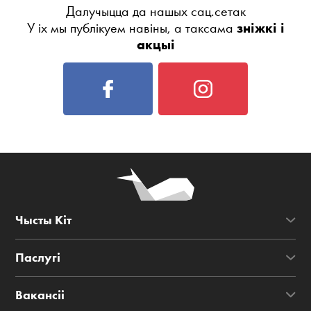
Далучыцца да нашых сац.сетак
У іх мы публікуем навіны, а таксама
зніжкі і
акцыі
Чысты Кіт
Паслугі
Вакансіі