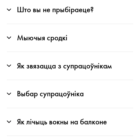
Што вы не прыбіраеце?
Мыючыя сродкі
Як звязацца з супрацоўнікам
Выбар супрацоўніка
Як лічыць вокны на балконе