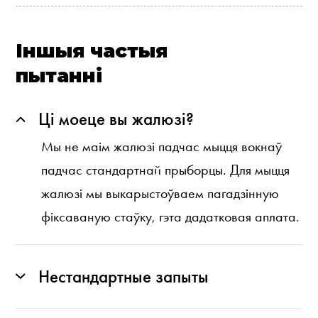
Іншыя частыя
пытанні
Ці моеце вы жалюзі?
Мы не маім жалюзі падчас мыцця вокнаў
падчас стандартнай прыборцы. Для мыцця
жалюзі мы выкарыстоўваем пагадзінную
фіксаваную стаўку, гэта дадатковая аплата.
Нестандартные запыты