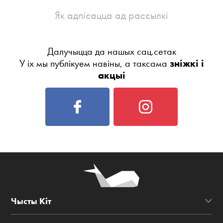
Як адпісацца ад рассылкі
Далучыцца да нашых сац.сетак
У іх мы публікуем навіны, а таксама
зніжкі і
акцыі
Чысты Кіт