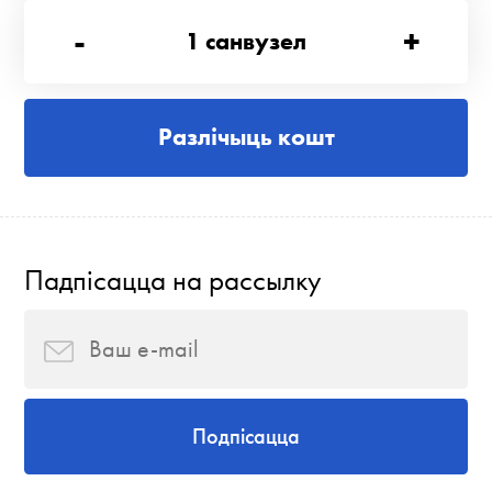
-
+
1
санвузел
Разлічыць кошт
Падпісацца на рассылку
Подпісацца