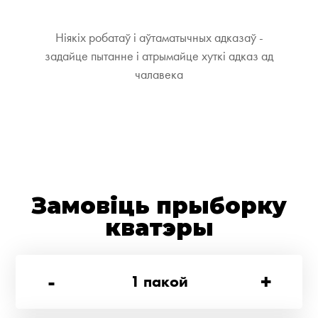
Ніякіх робатаў і аўтаматычных адказаў -
задайце пытанне і атрымайце хуткі адказ ад
чалавека
Замовіць прыборку
кватэры
-
+
1
пакой