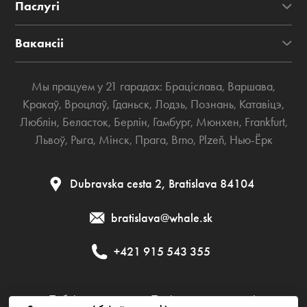
Паслугі
Вакансіі
Мы працуем у 21 гарадах:
Браціслава
,
Варшава
,
Кракаў
,
Вроцлаў
,
Гданьск
,
Лодзь
,
Познань
,
Катавіцэ
,
Люблін
,
Беласток
,
Берлін
,
Гамбург
,
Мюнхен
,
Frankfurt
,
Львоў
,
Рыга
,
Мінск
,
Прага
,
Brno
,
Plzeň
,
Нью-Ёрк
Dubravska cesta 2, Bratislava 84104
bratislava@whale.sk
+421 915 543 355
Публічная дамова
Палітыка прыватнасці