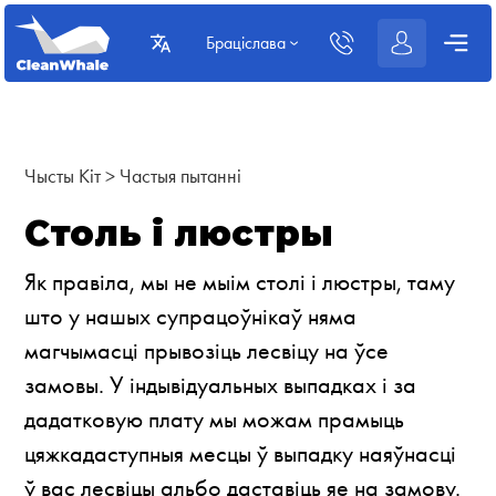
Браціслава
Чысты Кіт
>
Частыя пытанні
Столь і люстры
Як правіла, мы не мыім столі і люстры, таму
што у нашых супрацоўнікаў няма
магчымасці прывозіць лесвіцу на ўсе
замовы. У індывідуальных выпадках і за
дадатковую плату мы можам прамыць
цяжкадаступныя месцы ў выпадку наяўнасці
ў вас лесвіцы альбо даставіць яе на замову.