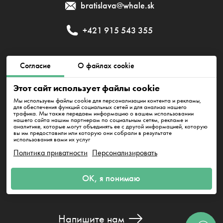
bratislava@whale.sk
+421 915 543 355
Публичный договор
Политика приватности
Согласие
О файлах cookie
Этот сайт использует файлы cookie
Политика использования файлов cookie
Мы используем файлы cookie для персонализации контента и рекламы,
для обеспечения функций социальных сетей и для анализа нашего
трафика. Мы также передаем информацию о вашем использовании
нашего сайта нашим партнерам по социальным сетям, рекламе и
EMFI GROUP, s. r. o., IČO 52526941, DIČ 2121092325
аналитике, которые могут объединять ее с другой информацией, которую
Karpatské námestie 7770/10A 831 06 Bratislava - mestská časť
вы им предоставили или которую они собрали в результате
Rača
использования вами их услуг
Политика приватности
Персонализировать
ОК, я понимаю
Напишите нам