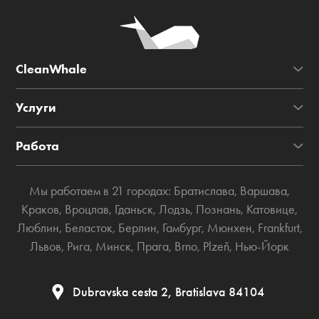
CleanWhale
Услуги
Работа
Мы работаем в 21 городах:
Братислава
,
Варшава
,
Краков
,
Вроцлав
,
Гданьск
,
Лодзь
,
Познань
,
Катовице
,
Люблин
,
Беласток
,
Берлин
,
Гамбург
,
Мюнхен
,
Frankfurt
,
Львов
,
Рига
,
Минск
,
Прага
,
Brno
,
Plzeň
,
Нью-Йорк
Dubravska cesta 2, Bratislava 84104