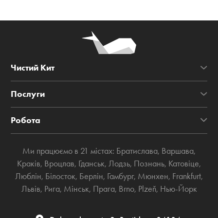
Чистий Кит
Послуги
Робота
Ми працюємо в 21 містах:
Братислава
,
Варшава
,
Краків
,
Вроцлав
,
Гданськ
,
Лодзь
,
Познань
,
Катовіце
,
Люблін
,
Білосток
,
Берлін
,
Гамбург
,
Мюнхен
,
Frankfurt
,
Львів
,
Рига
,
Мінськ
,
Прага
,
Brno
,
Plzeň
,
Нью-Йорк