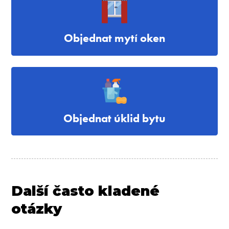
Objednat mytí oken
Objednat úklid bytu
Další často kladené
otázky