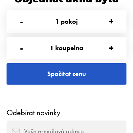
-
+
1
pokoj
-
+
1
koupelna
Spočítat cenu
Odebírat novinky