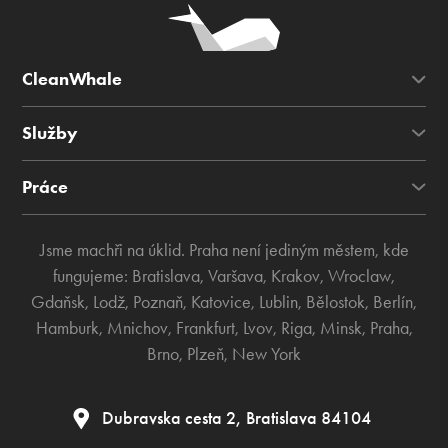
CleanWhale
Služby
Práce
Jsme machři na úklid. Praha není jediným městem, kde
fungujeme:
Bratislava
,
Varšava
,
Krakov
,
Wroclaw
,
Gdaňsk
,
Lodž
,
Poznaň
,
Katovice
,
Lublin
,
Bělostok
,
Berlín
,
Hamburk
,
Mnichov
,
Frankfurt
,
Lvov
,
Riga
,
Minsk
,
Praha
,
Brno
,
Plzeň
,
New York
Dubravska cesta 2, Bratislava 84104