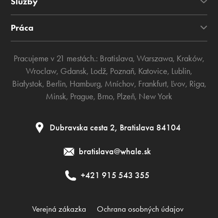
Služby
Práca
Pracujeme v 21 mestách.:
Bratislava
,
Warszawa
,
Kraków
,
Wroclaw
,
Gdansk
,
Lodž
,
Poznaň
,
Katovice
,
Lublin
,
Białystok
,
Berlin
,
Hamburg
,
Mníchov
,
Frankfurt
,
Ľvov
,
Riga
,
Minsk
,
Prague
,
Brno
,
Plzeň
,
New York
Dubravska cesta 2, Bratislava 84104
bratislava@whale.sk
+421 915 543 355
Verejná zákazka
Ochrana osobných údajov