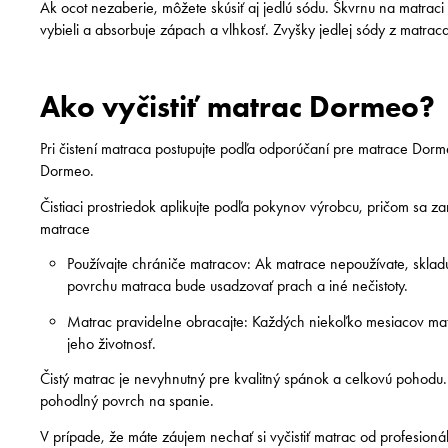
Ak ocot nezaberie, môžete skúsiť aj jedlú sódu. Škvrnu na matrac
vybieli a absorbuje zápach a vlhkosť. Zvyšky jedlej sódy z matra
Ako vyčistiť matrac Dormeo?
Pri čistení matraca postupujte podľa odporúčaní pre matrace Dorm
Dormeo.
Čistiaci prostriedok aplikujte podľa pokynov výrobcu, pričom sa za
matrace
Používajte chrániče matracov: Ak matrace nepoužívate, sklad
povrchu matraca bude usadzovať prach a iné nečistoty.
Matrac pravidelne obracajte: Každých niekoľko mesiacov mat
jeho životnosť.
Čistý matrac je nevyhnutný pre kvalitný spánok a celkovú pohodu
pohodlný povrch na spanie.
V prípade, že máte záujem nechať si vyčistiť matrac od profesion