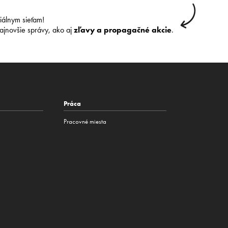
ciálnym sieťam!
ajnovšie správy, ako aj
zľavy a propagačné akcie
.
Práca
Pracovné miesta