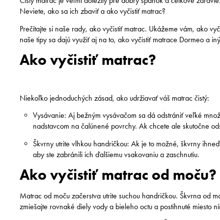
Čistý matrac je veľmi dôležitý pre dobrý spánok a celkové zdravi
Neviete, ako sa ich zbaviť a ako vyčistiť matrac?
Prečítajte si naše rady, ako vyčistiť matrac. Ukážeme vám, ako vy
naše tipy sa dajú využiť aj na to, ako vyčistiť matrace Dormeo a in
Ako vyčistiť matrac?
Niekoľko jednoduchých zásad, ako udržiavať váš matrac čistý:
Vysávanie: Aj bežným vysávačom sa dá odstrániť veľké množs
nadstavcom na čalúnené povrchy. Ak chcete ale skutočne odstr
Škvrny utrite vlhkou handričkou: Ak je to možné, škvrny ihneď
aby ste zabránili ich ďalšiemu vsakovaniu a zaschnutiu.
Ako vyčistiť matrac od moču?
Matrac od moču začerstva utrite suchou handričkou. Škvrna od mo
zmiešajte rovnaké diely vody a bieleho octu a postihnuté miesto ní