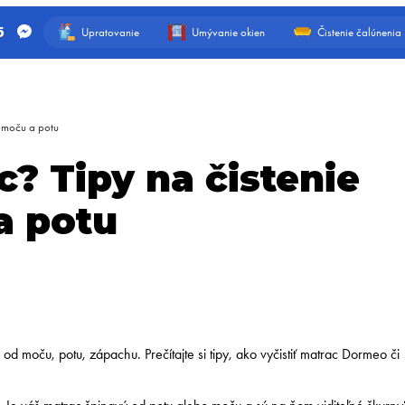
5
Upratovanie
Umývanie okien
Čistenie čalúnenia
d moču a potu
c? Tipy na čistenie
a potu
od moču, potu, zápachu. Prečítajte si tipy, ako vyčistiť matrac Dormeo či