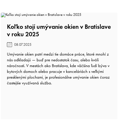
Koľko stojí umývanie okien v Bratislave
v roku 2025️
08.07.2025
Umývanie okien patrí medzi tie domáce práce, ktoré mnohí z
nás odkladajú — buď pre nedostatok času, alebo kvôli
náročnosti. V mestách ako Bratislava, kde väčšina ľudí býva v
bytových domoch alebo pracuje v kanceláriách s veľkými
presklenými plochami, je profesionálne umývanie okien čoraz
častejšie využívaná služba.