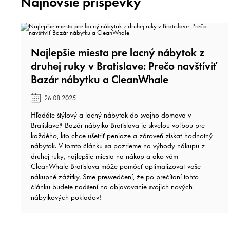
Najnovšie príspevky
Najlepšie miesta pre lacný nábytok z
druhej ruky v Bratislave: Prečo navštíviť
Bazár nábytku a CleanWhale️
26.08.2025
Hľadáte štýlový a lacný nábytok do svojho domova v
Bratislave? Bazár nábytku Bratislava je skvelou voľbou pre
každého, kto chce ušetriť peniaze a zároveň získať hodnotný
nábytok. V tomto článku sa pozrieme na výhody nákupu z
druhej ruky, najlepšie miesta na nákup a ako vám
CleanWhale Bratislava môže pomôcť optimalizovať vaše
nákupné zážitky. Sme presvedčení, že po prečítaní tohto
článku budete nadšení na objavovanie svojich nových
nábytkových pokladov!