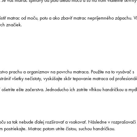
e. Je váš matrac špinavý od potu alebo moču a sú na ňom viditeľné škvrny
čistiť matrac od moču, potu a ako zbaviť matrac nepríjemného zápachu. V
ých značiek.
tvo prachu a organizmov na povrchu matraca. Použite na to vysávač s
ániť všetky nečistoty, vyskúšajte skôr tepovanie matraca od profesionál
 ošetrite ešte začerstva. Jednoducho ich zotrite vlhkou handričkou a myd
ču sa tak nebude ďalej rozširovať a vsakovať. Následne v rozprašovači
m postriekajte. Matrac potom utrite čistou, suchou handričkou.