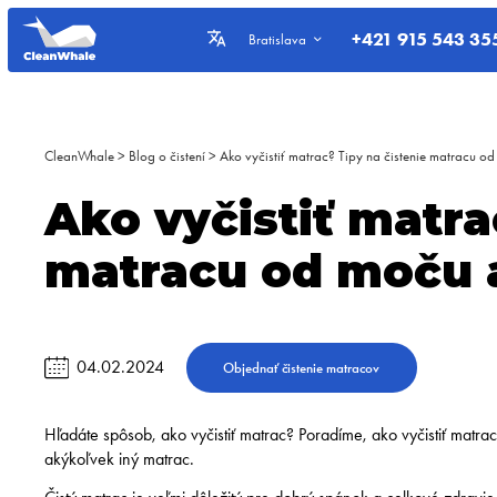
+421 915 543 35
Bratislava
CleanWhale
>
Blog o čistení
>
Ako vyčistiť matrac? Tipy na čistenie matracu o
Ako vyčistiť matra
matracu od moču 
04.02.2024
Objednať čistenie matracov
Hľadáte spôsob, ako vyčistiť matrac? Poradíme, ako vyčistiť matrac 
akýkoľvek iný matrac.