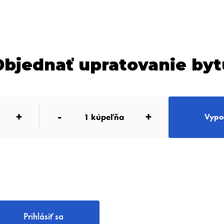
Objednať upratovanie byt
+
-
+
1
kúpeľňa
Vypoč
Prihlásiť sa