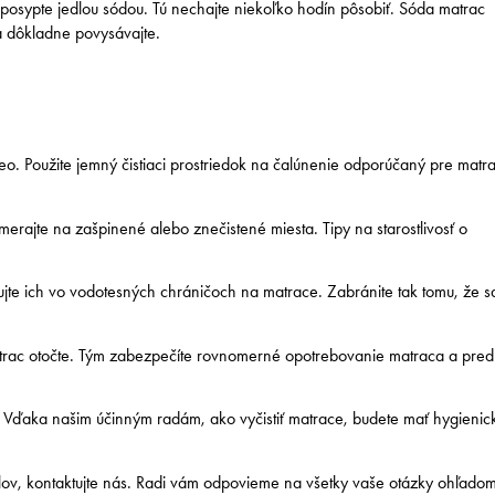
i posypte jedlou sódou. Tú nechajte niekoľko hodín pôsobiť. Sóda matrac
ca dôkladne povysávajte.
eo. Použite jemný čistiaci prostriedok na čalúnenie odporúčaný pre matr
merajte na zašpinené alebo znečistené miesta. Tipy na starostlivosť o
ujte ich vo vodotesných chráničoch na matrace. Zabránite tak tomu, že s
rac otočte. Tým zabezpečíte rovnomerné opotrebovanie matraca a predĺ
. Vďaka našim účinným radám, ako vyčistiť matrace, budete mať hygienic
álov, kontaktujte nás. Radi vám odpovieme na všetky vaše otázky ohľado