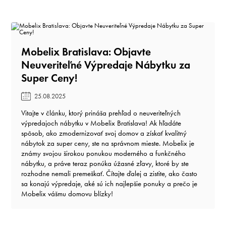
Mobelix Bratislava: Objavte
Neuveriteľné Výpredaje Nábytku za
Super Ceny!️
25.08.2025
Vitajte v článku, ktorý prináša prehľad o neuveriteľných
výpredajoch nábytku v Mobelix Bratislava! Ak hľadáte
spôsob, ako zmodernizovať svoj domov a získať kvalitný
nábytok za super ceny, ste na správnom mieste. Mobelix je
známy svojou širokou ponukou moderného a funkčného
nábytku, a práve teraz ponúka úžasné zľavy, ktoré by ste
rozhodne nemali premeškať. Čítajte ďalej a zistite, ako často
sa konajú výpredaje, aké sú ich najlepšie ponuky a prečo je
Mobelix vášmu domovu blízky!