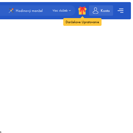
Konto
Hodinový manžel
Viac služieb
Darčekove Upratovanie