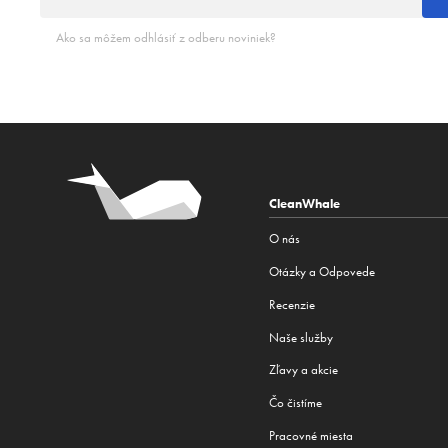
Ako sa môžem odhlásiť z odberu noviniek?
CleanWhale
O nás
Otázky a Odpovede
Recenzie
Naše služby
Zľavy a akcie
Čo čistíme
Pracovné miesta