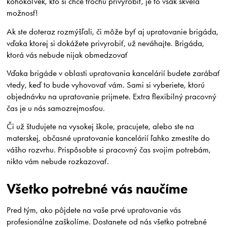
kohokoľvek, kto si chce trochu privyrobiť, je to však skvelá
možnosť!
Ak ste doteraz rozmýšľali, či môže byť aj upratovanie brigáda,
vďaka ktorej si dokážete privyrobiť, už neváhajte. Brigáda,
ktorá vás nebude nijak obmedzovať
Vďaka brigáde v oblasti upratovania kancelárií budete zarábať
vtedy, keď to bude vyhovovať vám. Sami si vyberiete, ktorú
objednávku na upratovanie prijmete. Extra flexibilný pracovný
čas je u nás samozrejmosťou.
Či už študujete na vysokej škole, pracujete, alebo ste na
materskej, občasné upratovanie kancelárií ľahko zmestíte do
vášho rozvrhu. Prispôsobte si pracovný čas svojim potrebám,
nikto vám nebude rozkazovať.
Všetko potrebné vás naučíme
Pred tým, ako pôjdete na vaše prvé upratovanie vás
profesionálne zaškolíme. Dostanete od nás všetko potrebné