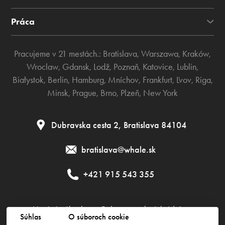
Práca
Pracujeme v 21 mestách.:
Bratislava
,
Warszawa
,
Kraków
,
Wroclaw
,
Gdansk
,
Lodž
,
Poznaň
,
Katovice
,
Lublin
,
Białystok
,
Berlin
,
Hamburg
,
Mníchov
,
Frankfurt
,
Ľvov
,
Riga
,
Minsk
,
Prague
,
Brno
,
Plzeň
,
New York
Dubravska cesta 2, Bratislava 84104
bratislava@whale.sk
+421 915 543 355
Verejná zákazka
Ochrana osobných údajov
Súhlas
O súboroch cookie