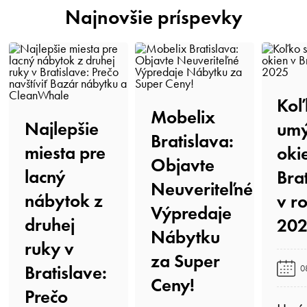
Najnovšie príspevky
Koľk
Mobelix
Najlepšie
umý
Bratislava:
miesta pre
oki
Objavte
lacný
Bra
Neuveriteľné
nábytok z
v r
Výpredaje
druhej
202
Nábytku
ruky v
za Super
Bratislave:
0
Ceny!️
Prečo