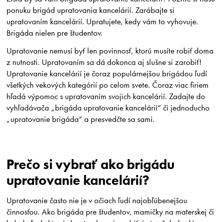
ponuku brigád upratovania kancelárií. Zarábajte si
upratovaním kancelárií. Upratujete, kedy vám to vyhovuje.
Brigáda nielen pre študentov.
Upratovanie nemusí byť len povinnosť, ktorú musíte robiť doma
z nutnosti. Upratovaním sa dá dokonca aj slušne si zarobiť!
Upratovanie kancelárií je čoraz populárnejšou brigádou ľudí
všetkých vekových kategórií po celom svete. Čoraz viac firiem
hľadá výpomoc s upratovaním svojich kancelárií. Zadajte do
vyhľadávača „brigáda upratovanie kancelárií“ či jednoducho
„upratovanie brigáda“ a presvedčte sa sami.
Prečo si vybrať ako brigádu
upratovanie kancelárií?
Upratovanie často nie je v očiach ľudí najobľúbenejšou
činnosťou. Ako brigáda pre študentov, mamičky na materskej či