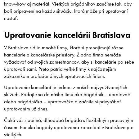
know-how aj materiál. Všetkých brigádnikov zaučíme tak, aby
boli pripravení na každú situáciu, ktorá môže pri upratovaní
nastať.
Upratovanie kancelárií Bratislava
V Bratislave sídlia mnohé firmy, ktoré si prenajímajú rôzne
kancelárie a kancelárske priestory. Žiadna firma nemôže
vyžadovať od svojich zamestnancov, aby si kancelárie po sebe
upratovali sami. Preto patria veľké firmy k najčastejším
zákazníkom profesionálnych upratovacích firiem.
Upratovanie kancelárií je jednou z našich najvyužívanejších
služieb. Pridajte sa do nášho tímu ako brigádnik – upratovač
alebo brigádnička – upratovačka a začnite si privyrábať
upratovaním už dnes.
Čaká vás stabilná, dlhodobá brigáda s flexibilným pracovným
časom. Ponuka brigády upratovania kancelárií v Bratislave pre
všetkých.