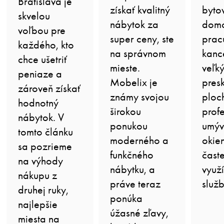
Bratislava je
získať kvalitný
byto
skvelou
nábytok za
domo
voľbou pre
super ceny, ste
prac
každého, kto
na správnom
kanc
chce ušetriť
mieste.
veľk
peniaze a
Mobelix je
pres
zároveň získať
známy svojou
ploc
hodnotný
širokou
prof
nábytok. V
ponukou
umýv
tomto článku
moderného a
okie
sa pozrieme
funkčného
časte
na výhody
nábytku, a
využ
nákupu z
práve teraz
služ
druhej ruky,
ponúka
najlepšie
úžasné zľavy,
miesta na