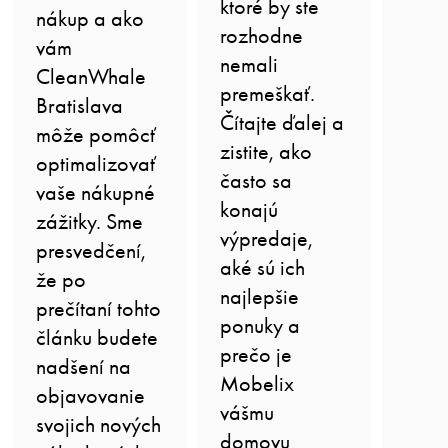
ktoré by ste
nákup a ako
rozhodne
vám
nemali
CleanWhale
premeškať.
Bratislava
Čítajte ďalej a
môže pomôcť
zistite, ako
optimalizovať
často sa
vaše nákupné
konajú
zážitky. Sme
výpredaje,
presvedčení,
aké sú ich
že po
najlepšie
prečítaní tohto
ponuky a
článku budete
prečo je
nadšení na
Mobelix
objavovanie
vášmu
svojich nových
domovu