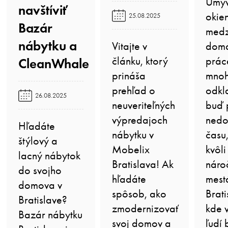
Umýv
navštíviť
okien
25.08.2025
Bazár
medzi
nábytku a
Vitajte v
dom
článku, ktorý
práce
CleanWhale️
prináša
mnoh
prehľad o
odkl
26.08.2025
neuveriteľných
buď 
výpredajoch
nedo
Hľadáte
nábytku v
času
štýlový a
Mobelix
kvôli
lacný nábytok
Bratislava! Ak
nároč
do svojho
hľadáte
mest
domova v
spôsob, ako
Brati
Bratislave?
zmodernizovať
kde 
Bazár nábytku
svoj domov a
ľudí 