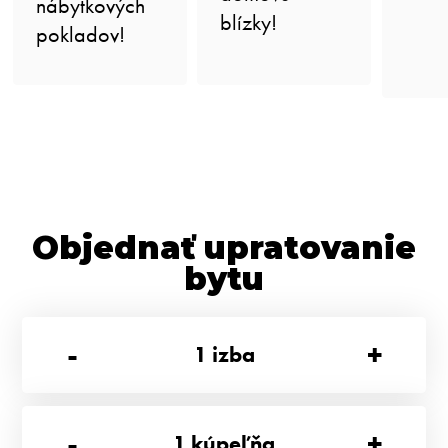
nábytkových
blízky!
pokladov!
Objednať upratovanie
bytu
-
+
1
izba
-
+
1
kúpeľňa