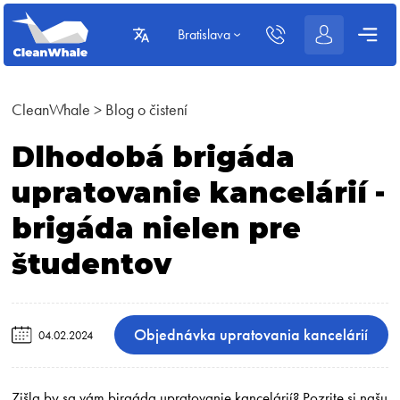
Bratislava
CleanWhale
>
Blog o čistení
Dlhodobá brigáda
upratovanie kancelárií -
brigáda nielen pre
študentov
Objednávka upratovania kancelárií
04.02.2024
Zišla by sa vám birgáda upratovanie kancelárií? Pozrite si našu