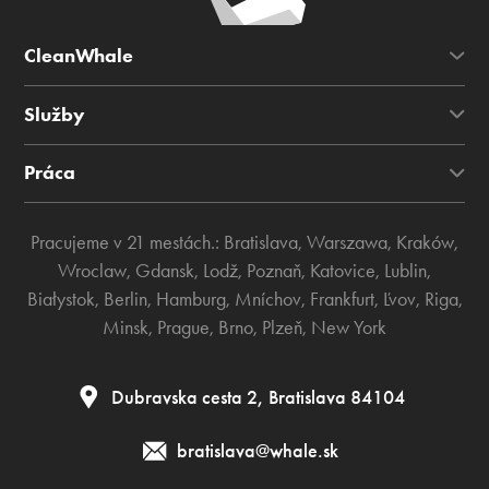
CleanWhale
Služby
Práca
Pracujeme v 21 mestách.:
Bratislava
,
Warszawa
,
Kraków
,
Wroclaw
,
Gdansk
,
Lodž
,
Poznaň
,
Katovice
,
Lublin
,
Białystok
,
Berlin
,
Hamburg
,
Mníchov
,
Frankfurt
,
Ľvov
,
Riga
,
Minsk
,
Prague
,
Brno
,
Plzeň
,
New York
Dubravska cesta 2, Bratislava 84104
bratislava@whale.sk