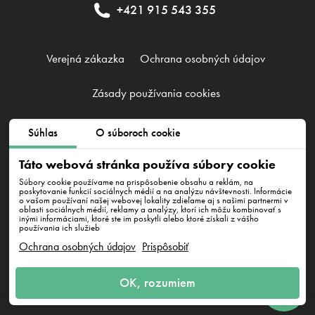
+421 915 543 355
Verejná zákazka
Ochrana osobných údajov
Zásady používania cookies
Súhlas
O súboroch cookie
EMFI GROUP, s. r. o., IČO 52526941, DIČ 2121092325
Karpatské námestie 7770/10A 831 06 Bratislava - mestská časť
Táto webová stránka používa súbory cookie
Rača
Súbory cookie používame na prispôsobenie obsahu a reklám, na
poskytovanie funkcií sociálnych médií a na analýzu návštevnosti. Informácie
o vašom používaní našej webovej lokality zdieľame aj s našimi partnermi v
oblasti sociálnych médií, reklamy a analýzy, ktorí ich môžu kombinovať s
inými informáciami, ktoré ste im poskytli alebo ktoré získali z vášho
používania ich služieb
Ochrana osobných údajov
Prispôsobiť
Napíšte nám
OK, rozumiem